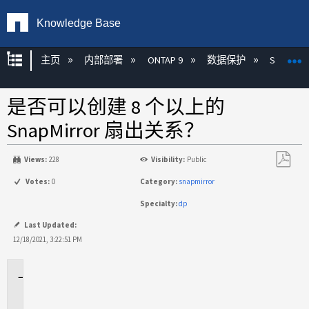
Knowledge Base
扩展/隐缩全局层次
主页
内部部署
ONTAP 9
数据保护
SnapMirr
是否可以创建 8 个以上的
SnapMirror 扇出关系？
Views:
228
Visibility:
Public
另
Votes:
0
Category:
snapmirror
存
Specialty:
dp
为
PDF
Last Updated:
12/18/2021, 3:22:51 PM
适
用
场