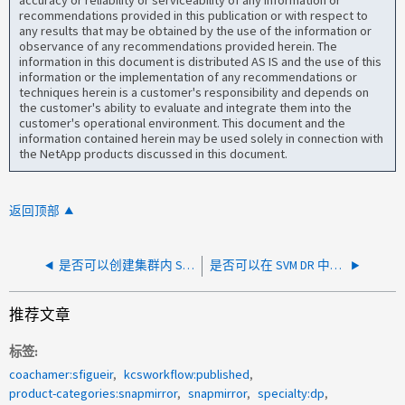
accuracy or reliability or serviceability of any information or
recommendations provided in this publication or with respect to
any results that may be obtained by the use of the information or
observance of any recommendations provided herein. The
information in this document is distributed AS IS and the use of this
information or the implementation of any recommendations or
techniques herein is a customer's responsibility and depends on
the customer's ability to evaluate and integrate them into the
customer's operational environment. This document and the
information contained herein may be used solely in connection with
the NetApp products discussed in this document.
返回顶部
是否可以创建集群内 SVM-DR ？
是否可以在 SVM DR 中启用目标 SVM 以对数据进行只读访问？
推荐文章
标签
coachamer:sfigueir
kcsworkflow:published
product-categories:snapmirror
snapmirror
specialty:dp