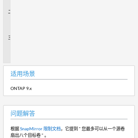
景
问
题
解
答
追
加
信
息
适用场景
ONTAP 9.x
问题解答
根据
SnapMirror 限制文档
，它提到 " 您最多可以从一个源卷
扇出八个目标卷 " 。