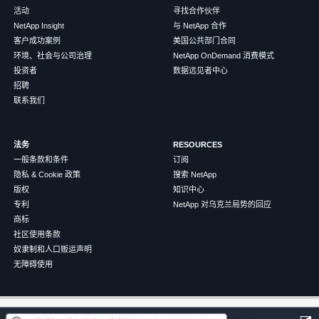
活动
寻找合作伙伴
NetApp Insight
与 NetApp 合作
客户成功案例
美国公共部门合同
环境、社会与公司治理
NetApp OnDemand 消费模式
投资者
数据远见者中心
招聘
联系我们
法务
RESOURCES
一般条款和条件
订阅
隐私 & Cookie 政策
搜索 NetApp
版权
知识中心
专利
NetApp 对乌克兰局势的回应
商标
社区使用条款
奴隶制和人口贩运声明
无障碍使用
这篇文章对您有帮助吗？
©
2026
NetApp
中文（简体）
条款和条件
隐私政策