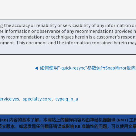
the accuracy or reliability or serviceability of any information 
the information or observance of any recommendations provided he
ny recommendations or techniques herein is a customer's responsi
onment. This document and the information contained herein may 
如何使用"-quick-resync"参数运行SnapMirro
ervice:yes
specialty:core
type:q_n_a
(KB) 内容的基本了解，本网站上的翻译内容均由神经机器翻译 (NMT
览英文版本。如您发现任何翻译错误或影响 KB 准确性的问题，可以使用