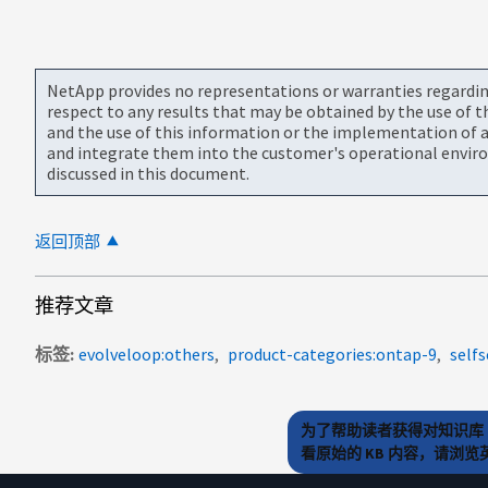
NetApp provides no representations or warranties regarding 
respect to any results that may be obtained by the use of 
and the use of this information or the implementation of a
and integrate them into the customer's operational envir
discussed in this document.
返回顶部
推荐文章
标签
evolveloop:others
product-categories:ontap-9
selfs
为了帮助读者获得对知识库 
看原始的 KB 内容，请浏