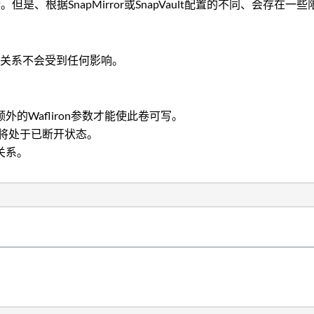
卷上运行。但是、根据SnapMirror或SnapVault配置的不同、会存在一
ron的关系不会受到任何影响。
额外的Wafliron参数才能使此卷可写。
lt关系将处于已断开状态。
关系。