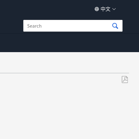
中文
另
存
为
PDF