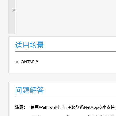
答
追
加
信
息
适用场景
ONTAP 9
问题解答
注意
：
使用WaflIron时，请始终联系NetApp技术支持