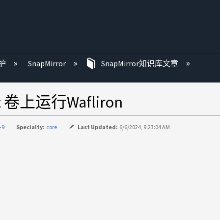
护
SnapMirror
SnapMirror知识库文章
t 卷上运行Wafliron
-9
Specialty:
core
Last Updated:
6/6/2024, 9:23:04 AM