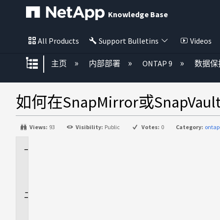
Knowledge Base
All Products
Support Bulletins
Videos
扩展/隐缩全局层次
主页
内部部署
ONTAP 9
数据保
如何在SnapMirror或SnapVaul
Views:
93
Visibility:
Public
Votes:
0
Category:
ontap
适
用
场
景
问
题
解