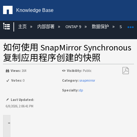
Knowledge Base
扩展/隐缩全局层次
主页
内部部署
ONTAP 9
数据保护
SnapMirr
如何使用 SnapMirror Synchronous
复制应用程序创建的快照
Views:
164
Visibility:
Public
另
Votes:
0
Category:
snapmirror
存
Specialty:
dp
为
PDF
Last Updated:
6/8/2026, 2:06:41 PM
适
用
于