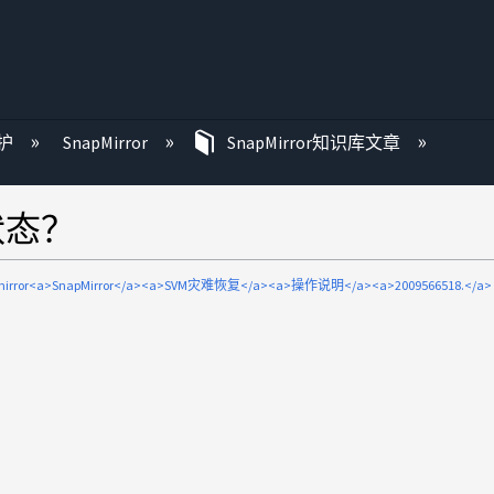
护
SnapMirror
SnapMirror知识库文章
状态？
mirror<a>SnapMirror</a><a>SVM灾难恢复</a><a>操作说明</a><a>2009566518.</a>