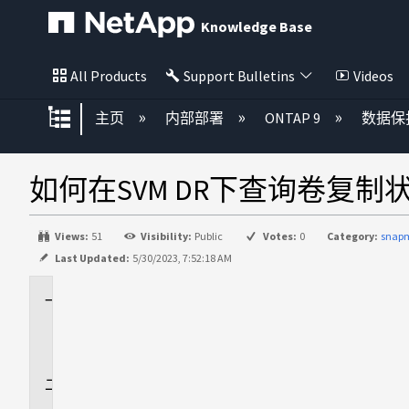
Knowledge Base
All Products
Support Bulletins
Videos
扩展/隐缩全局层次
主页
内部部署
ONTAP 9
数据保
如何在SVM DR下查询卷复制
Views:
51
Visibility:
Public
Votes:
0
Category:
snap
Last Updated:
5/30/2023, 7:52:18 AM
适
用
场
景
问
题