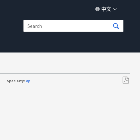
中文
Specialty:
dp
另
存
为
PDF