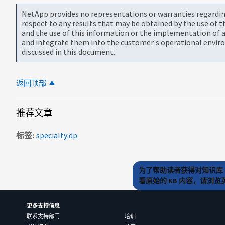
NetApp provides no representations or warranties regarding 
respect to any results that may be obtained by the use of 
and the use of this information or the implementation of a
and integrate them into the customer's operational envir
discussed in this document.
返回顶部
推荐文章
标签
specialty:dp
为了帮助读者获得对知识库 
看原始的 KB 内容，请浏
更多支持信息
联系支持部门
培训