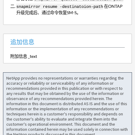
在ONTAP
snapmirror resume -destinatoion-path
升级完成后、通过命令恢复SM-S。
追加信息
附加信息 _text
NetApp provides no representations or warranties regarding the
accuracy or reliability or serviceability of any information or
recommendations provided in this publication or with respect to
any results that may be obtained by the use of the information or
observance of any recommendations provided herein. The
information in this document is distributed AS IS and the use of this
information or the implementation of any recommendations or
techniques herein is a customer's responsibility and depends on
the customer's ability to evaluate and integrate them into the
customer's operational environment. This document and the
information contained herein may be used solely in connection with
the NetApp products discussed in this document.