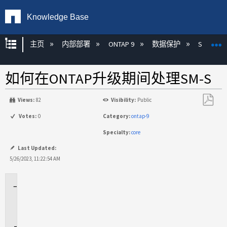
Knowledge Base
扩展/隐缩全局层次
主页
内部部署
ONTAP 9
数据保护
SnapMirr
如何在ONTAP升级期间处理SM-S
Views:
82
Visibility:
Public
另
Votes:
0
Category:
ontap-9
存
Specialty:
core
为
PDF
Last Updated:
5/26/2023, 11:22:54 AM
适
用
场
景