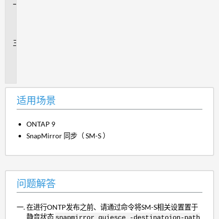
问
题
解
答
追
加
信
息
适用场景
ONTAP 9
SnapMirror 同步（ SM-S ）
问题解答
在进行ONTP发布之前、请通过命令将SM-S相关设置置于
静音状态
snapmirror quiesce -destinatoion-path