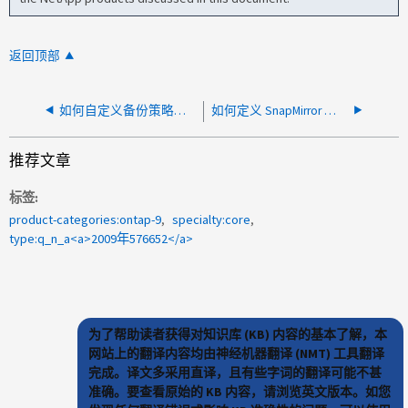
返回顶部
如何自定义备份策略、以便通过BlueXP 将内部ONTAP数据备份到云
如何定义 SnapMirror 基线 Snapshot
推荐文章
标签
product-categories:ontap-9
specialty:core
type:q_n_a<a>2009年576652</a>
为了帮助读者获得对知识库 (KB) 内容的基本了解，本
网站上的翻译内容均由神经机器翻译 (NMT) 工具翻译
完成。译文多采用直译，且有些字词的翻译可能不甚
准确。要查看原始的 KB 内容，请浏览英文版本。如您