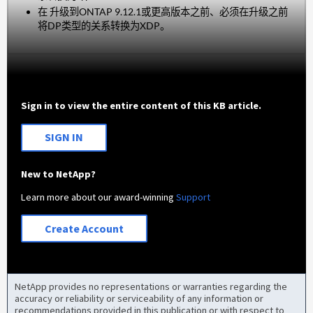
在 升级到ONTAP 9.12.1或更高版本之前、必须在升级之前
将DP类型的关系转换为XDP。
Sign in to view the entire content of this KB article.
SIGN IN
New to NetApp?
Learn more about our award-winning
Support
Create Account
NetApp provides no representations or warranties regarding the
accuracy or reliability or serviceability of any information or
recommendations provided in this publication or with respect to