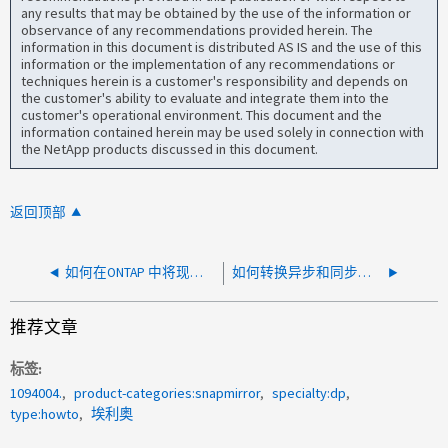
any results that may be obtained by the use of the information or
observance of any recommendations provided herein. The
information in this document is distributed AS IS and the use of this
information or the implementation of any recommendations or
techniques herein is a customer's responsibility and depends on
the customer's ability to evaluate and integrate them into the
customer's operational environment. This document and the
information contained herein may be used solely in connection with
the NetApp products discussed in this document.
返回顶部
如何在ONTAP 中将现有SnapMirror DP关系转换为SnapMirror XDP关系
如何转换异步和同步之间的 SnapMirror 关系
推荐文章
标签
1094004.
product-categories:snapmirror
specialty:dp
type:howto
埃利奥