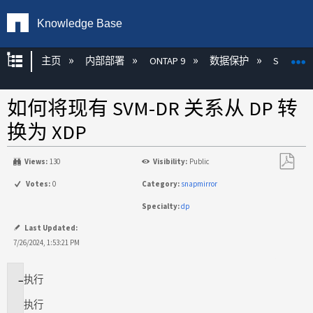
Knowledge Base
扩展/隐缩全局层次
主页
内部部署
ONTAP 9
数据保护
SnapMirr
如何将现有 SVM-DR 关系从 DP 转
换为 XDP
Views:
130
Visibility:
Public
另
Votes:
0
Category:
snapmirror
存
Specialty:
dp
为
PDF
Last Updated:
7/26/2024, 1:53:21 PM
执行
适
用
执行
场