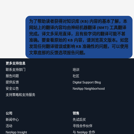
为了帮助读者获得对知识库 (KB) 内容的基本了解，本
网站上的翻译内容均由神经机器翻译 (NMT) 工具翻译
完成。译文多采用直译，且有些字词的翻译可能不甚
准确。要查看原始的 KB 内容，请浏览英文版本。如您
发现任何翻译错误或影响 KB 准确性的问题，可以使用
文章底部的反馈选项报告问题。
更多支持信息
联系支持部门
培训
报告问题
社区
提供反馈
Digital Support Blog
安全公告
NetApp Neighborhood
支持策略和支持服务
公司
销售
新闻中心
先试后买
活动
寻找合作伙伴
NetApp Insight
与 NetApp 合作