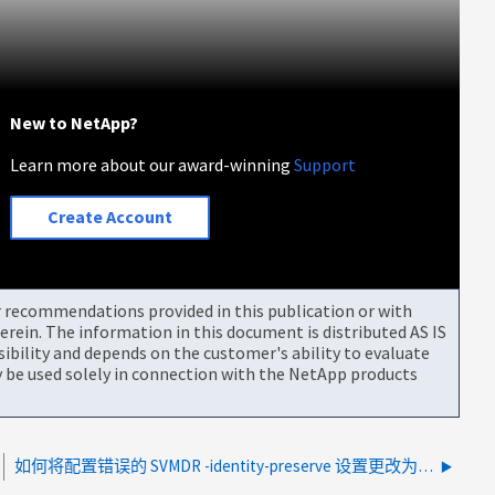
New to NetApp?
Learn more about our award-winning
Support
Create Account
or recommendations provided in this publication or with
rein. The information in this document is distributed AS IS
bility and depends on the customer's ability to evaluate
be used solely in connection with the NetApp products
如何将配置错误的 SVMDR -identity-preserve 设置更改为 True 或 False