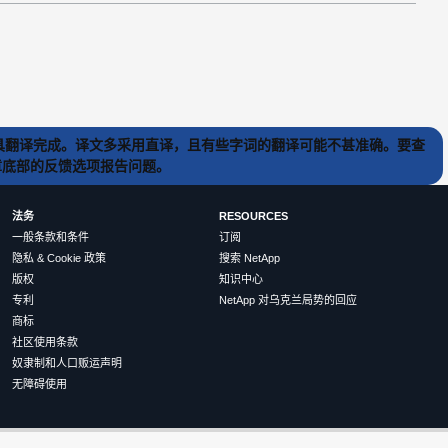
) 工具翻译完成。译文多采用直译，且有些字词的翻译可能不甚准确。要查
文章底部的反馈选项报告问题。
法务
RESOURCES
一般条款和条件
订阅
隐私 & Cookie 政策
搜索 NetApp
版权
知识中心
专利
NetApp 对乌克兰局势的回应
商标
社区使用条款
奴隶制和人口贩运声明
无障碍使用