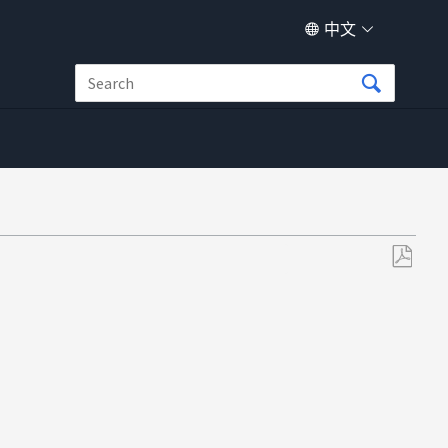
中文
另
存
为
PDF