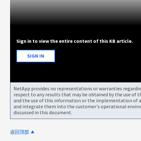
Sign in to view the entire content of this KB article.
SIGN IN
NetApp provides no representations or warranties regarding 
respect to any results that may be obtained by the use of 
and the use of this information or the implementation of a
and integrate them into the customer's operational envir
discussed in this document.
返回顶部