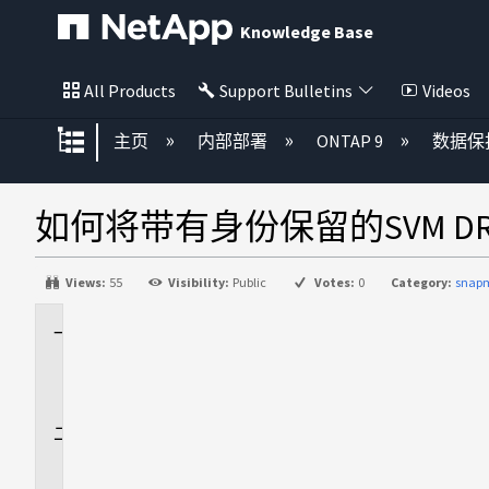
Knowledge Base
All Products
Support Bulletins
Videos
扩展/隐缩全局层次
主页
内部部署
ONTAP 9
数据保
如何将带有身份保留的SVM 
Views:
55
Visibility:
Public
Votes:
0
Category:
snapm
适
用
场
景
问
题
描