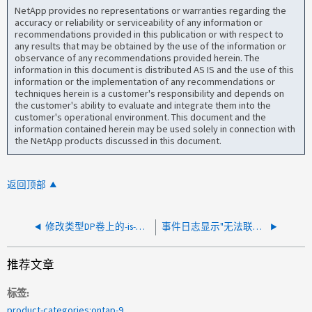
NetApp provides no representations or warranties regarding the
accuracy or reliability or serviceability of any information or
recommendations provided in this publication or with respect to
any results that may be obtained by the use of the information or
observance of any recommendations provided herein. The
information in this document is distributed AS IS and the use of this
information or the implementation of any recommendations or
techniques herein is a customer's responsibility and depends on
the customer's ability to evaluate and integrate them into the
customer's operational environment. This document and the
information contained herein may be used solely in connection with
the NetApp products discussed in this document.
返回顶部
修改类型DP卷上的-is-大型 大小启用标志时出错
事件日志显示"无法联系对等集群"错误
推荐文章
标签
product-categories:ontap-9