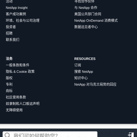
活动
寻找合作伙伴
NetApp Insight
与 NetApp 合作
客户成功案例
美国公共部门合同
环境、社会与公司治理
NetApp OnDemand 消费模式
投资者
数据远见者中心
招聘
联系我们
法务
RESOURCES
一般条款和条件
订阅
隐私 & Cookie 政策
搜索 NetApp
版权
知识中心
专利
NetApp 对乌克兰局势的回应
商标
社区使用条款
奴隶制和人口贩运声明
无障碍使用
这篇文章对您有帮助吗？
©
2026
NetApp
中文（简体）
条款和条件
隐私政策