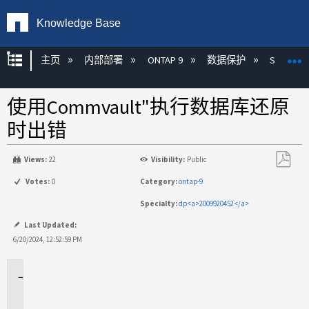
Knowledge Base
扩展/隐缩全局层次
主页
内部部署
ONTAP 9
数据保护
SnapMirr
使用Commvault"执行数据库还原
时出错
Views:
22
Visibility:
Public
另
Votes:
0
Category:
ontap-9
存
Specialty:
dp<a>2009920452</a>
为
PDF
Last Updated:
6/20/2024, 12:52:59 PM
适
用
场