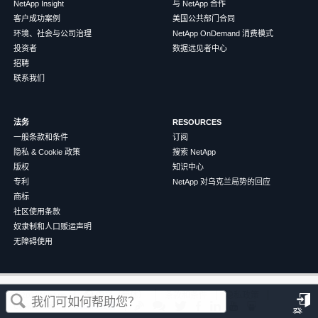
NetApp Insight
与 NetApp 合作
客户成功案例
美国公共部门合同
环境、社会与公司治理
NetApp OnDemand 消费模式
投资者
数据远见者中心
招聘
联系我们
法务
RESOURCES
一般条款和条件
订阅
隐私 & Cookie 政策
搜索 NetApp
版权
知识中心
专利
NetApp 对乌克兰局势的回应
商标
社区使用条款
奴隶制和人口贩运声明
无障碍使用
这篇文章对您有帮助吗？
©
2026
NetApp
中文（简体）
条款和条件
隐私政策
Cookie 政策
Cookie 设置
登