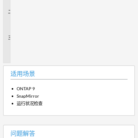
景
问
题
解
答
追
加
信
息
适用场景
ONTAP 9
SnapMirror
运行状况检查
问题解答