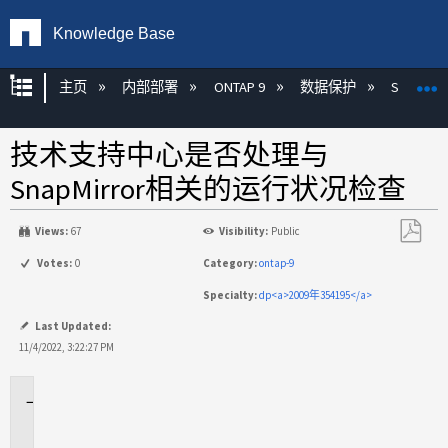
Knowledge Base
扩展/隐缩全局层次
主页
内部部署
ONTAP 9
数据保护
SnapMirr
技术支持中心是否处理与
SnapMirror相关的运行状况检查
Views:
67
Visibility:
Public
另
Votes:
0
Category:
ontap-9
存
Specialty:
dp<a>2009年354195</a>
为
PDF
Last Updated:
11/4/2022, 3:22:27 PM
适
用
场