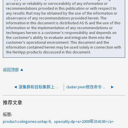
accuracy or reliability or serviceability of any information or
recommendations provided in this publication or with respect to
any results that may be obtained by the use of the information or
observance of any recommendations provided herein. The
information in this document is distributed AS IS and the use of this
information or the implementation of any recommendations or
techniques herein is a customer's responsibility and depends on
the customer's ability to evaluate and integrate them into the
customer's operational environment. This document and the
information contained herein may be used solely in connection with
the NetApp products discussed in this document.
返回顶部
源集群和目标集群上的S3 SnapMirror状态是否相同？
cluster peer修改命令是否允许使用"initi-ALLOVDE-svm-peers"参数
推荐文章
标签
product-categories:ontap-9
specialty:dp<a>2009年354195</a>