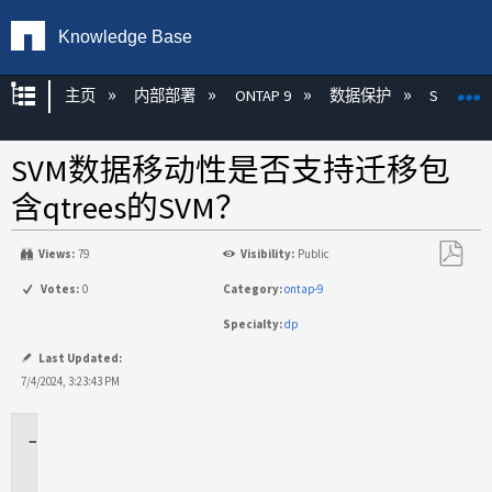
Knowledge Base
扩展/隐缩全局层次
主页
内部部署
ONTAP 9
数据保护
SnapMirr
SVM数据移动性是否支持迁移包
含qtrees的SVM？
Views:
79
Visibility:
Public
另
Votes:
0
Category:
ontap-9
存
Specialty:
dp
为
PDF
Last Updated:
7/4/2024, 3:23:43 PM
适
用
场