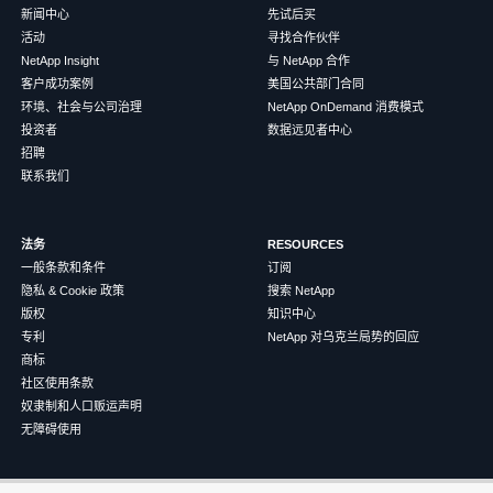
新闻中心
先试后买
活动
寻找合作伙伴
NetApp Insight
与 NetApp 合作
客户成功案例
美国公共部门合同
环境、社会与公司治理
NetApp OnDemand 消费模式
投资者
数据远见者中心
招聘
联系我们
法务
RESOURCES
一般条款和条件
订阅
隐私 & Cookie 政策
搜索 NetApp
版权
知识中心
专利
NetApp 对乌克兰局势的回应
商标
社区使用条款
奴隶制和人口贩运声明
无障碍使用