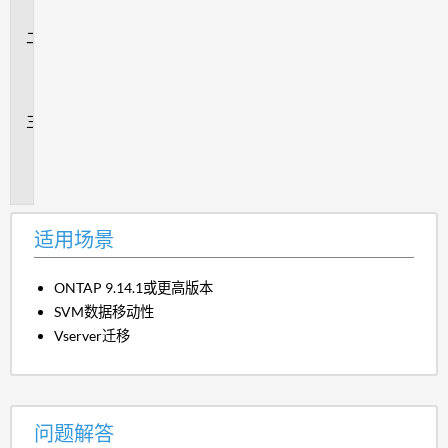
景
问
题
解
答
追
加
信
息
适用场景
ONTAP 9.14.1或更高版本
SVM数据移动性
Vserver迁移
问题解答