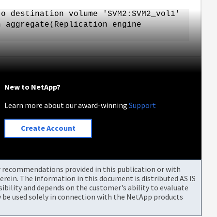
to destination volume 'SVM2:SVM2_vol1'
n aggregate(Replication engine
New to NetApp?
Learn more about our award-winning
Support
Create Account
or recommendations provided in this publication or with
rein. The information in this document is distributed AS IS
bility and depends on the customer's ability to evaluate
be used solely in connection with the NetApp products