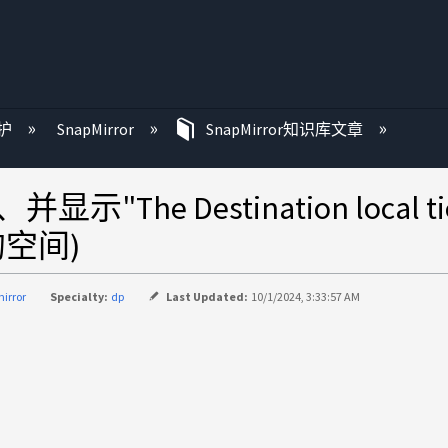
护
SnapMirror
SnapMirror知识库文章
he Destination local tiers
的空间)
irror
Specialty:
dp
Last Updated:
10/1/2024, 3:33:57 AM