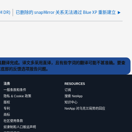
M DR)
已删除的 snapMirror 关系无法通过 Blue XP 重新建立
) 工具翻译完成。译文多采用直译，且有些字词的翻译可能不甚准确。要查
文章底部的反馈选项报告问题。
法务
RESOURCES
一般条款和条件
订阅
隐私 & Cookie 政策
搜索 NetApp
版权
知识中心
专利
NetApp 对乌克兰局势的回应
商标
社区使用条款
奴隶制和人口贩运声明