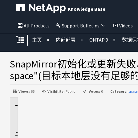
Knowledge Base
All Products
Support Bulletins
Videos
扩展/隐缩全局层次
主页
内部部署
ONTAP 9
数据保
SnapMirror初始化或更新失败、并显示"T
space"(目标本地层没有足够
Views:
66
Visibility:
Public
Votes:
0
Category:
snapm
适
用
场
景
问