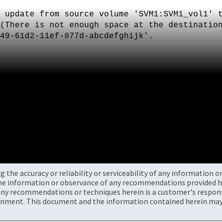
 update from source volume 'SVM1:SVM1_vol1' 
(There is not enough space at the destinatio
49-61d2-11ef-877d-abcdefghijk'.
the accuracy or reliability or serviceability of any information 
the information or observance of any recommendations provided he
ny recommendations or techniques herein is a customer's responsi
onment. This document and the information contained herein may 