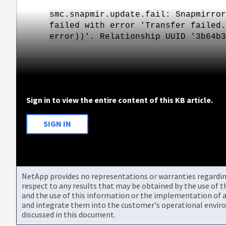
smc.snapmir.update.fail: Snapmirror
failed with error 'Transfer failed.
error))'. Relationship UUID '3b64b3
Sign in to view the entire content of this KB article.
SIGN IN
NetApp provides no representations or warranties regarding 
respect to any results that may be obtained by the use of 
and the use of this information or the implementation of a
and integrate them into the customer's operational envir
discussed in this document.