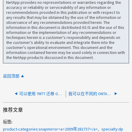
NetApp provides no representations or warranties regarding the
accuracy or reliability or serviceability of any information or
recommendations provided in this publication or with respect to
any results that may be obtained by the use of the information or
observance of any recommendations provided herein. The
information in this document is distributed AS IS and the use of this
information or the implementation of any recommendations or
techniques herein is a customer's responsibility and depends on
the customer's ability to evaluate and integrate them into the
customer's operational environment. This document and the
information contained herein may be used solely in connection with
the NetApp products discussed in this document.
返回顶部
可以使用 7MTT 迁移 ONTAP 7-Mode 上的 32 位 WORM 合规卷吗
我可以在不同的 ONTAP 版本之间配置 SVM DR 关系吗？
推荐文章
标签
product-categories:snapmirror<a>2009年282737</a>
specialty:dp