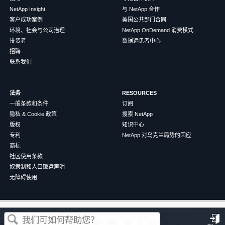
NetApp Insight
与 NetApp 合作
客户成功案例
美国公共部门合同
环境、社会与公司治理
NetApp OnDemand 消费模式
投资者
数据远见者中心
招聘
联系我们
法务
RESOURCES
一般条款和条件
订阅
隐私 & Cookie 政策
搜索 NetApp
版权
知识中心
专利
NetApp 对乌克兰局势的回应
商标
社区使用条款
奴隶制和人口贩运声明
无障碍使用
这篇文章对您有帮助吗？
©
2026
NetApp
中文（简体）
条款和条件
隐私政策
Cookie 政策
Cookie 设置