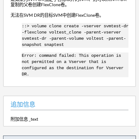
复制的父卷创建FlexClone卷。
无法在SVM DR的目标SVM中创建FlexClone卷。
::> volume clone create -vserver svmtest-dr
-flexclone voltest_clone -parent-vserver
svmtest-dr -parent-volume voltest -parent-
snapshot snaptest
Error: command failed: This operation is
not permitted on a Vserver that is
configured as the destination for Vserver
DR.
追加信息
附加信息 _text