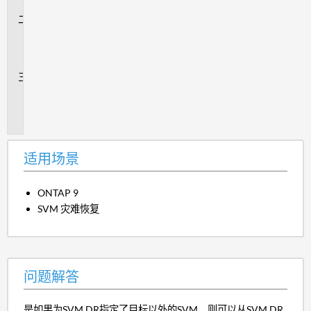
景
问
题
解
答
追
加
信
息
适用场景
ONTAP 9
SVM 灾难恢复
问题解答
是如果为SVM DR指定了目标以外的SVM、则可以从SVM DR