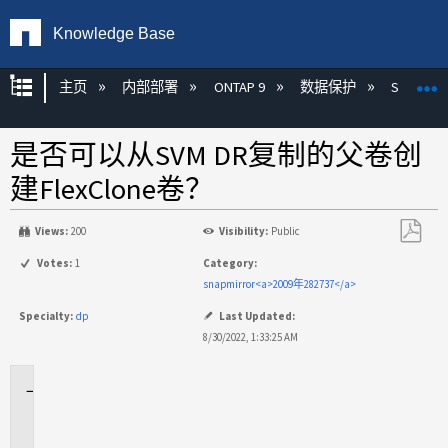
Knowledge Base
扩展/隐缩全局层次
主页
内部部署
ONTAP 9
数据保护
SnapMirr
是否可以从SVM DR复制的父卷创
建FlexClone卷？
Views:
200
Visibility:
Public
另
Votes:
1
Category:
存
snapmirror<a>2009年282737</a>
为
Specialty:
dp
Last Updated:
PDF
8/30/2022, 1:33:25 AM
适
用
场