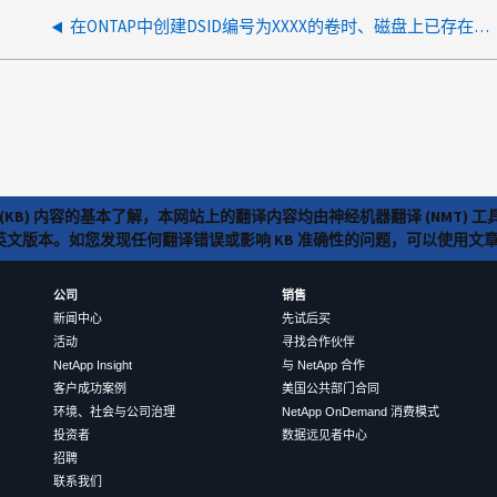
在ONTAP中创建DSID编号为XXXX的卷时、磁盘上已存在同名或DSID的文件
(KB) 内容的基本了解，本网站上的翻译内容均由神经机器翻译 (NMT
览英文版本。如您发现任何翻译错误或影响 KB 准确性的问题，可以使用
公司
销售
新闻中心
先试后买
活动
寻找合作伙伴
NetApp Insight
与 NetApp 合作
客户成功案例
美国公共部门合同
环境、社会与公司治理
NetApp OnDemand 消费模式
投资者
数据远见者中心
招聘
联系我们