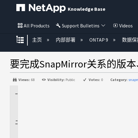
Knowledge Base
All Products
Support Bulletins
Videos
扩展/隐缩全局层次
主页
内部部署
ONTAP 9
数据保
要完成SnapMirror关系的
Views:
68
Visibility:
Public
Votes:
0
Category:
snapm
适
用
场
景
问
题
描