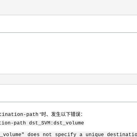
"时、发生以下错误：
tination-path
tion-path dst_SVM:dst_volume
_volume" does not specify a unique destinati