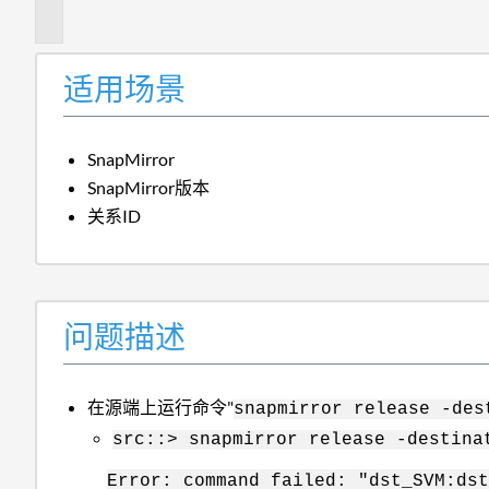
述
适用场景
SnapMirror
SnapMirror版本
关系ID
问题描述
在源端上运行命令"
snapmirror release -des
src::> snapmirror release -destina
Error: command failed: "dst_SVM:dst