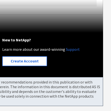
New to NetApp?
Learn more about our award-winning
Support
Create Account
or recommendations provided in this publication or with
rein. The information in this document is distributed AS IS
bility and depends on the customer's ability to evaluate
be used solely in connection with the NetApp products