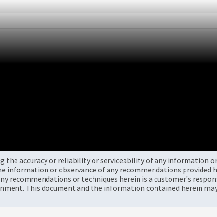
the accuracy or reliability or serviceability of any information 
the information or observance of any recommendations provided he
ny recommendations or techniques herein is a customer's responsi
onment. This document and the information contained herein may 