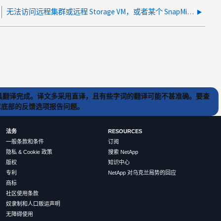
无法访问远程集群或远程 Storage VM，或者某个 SnapMirror 复制关系已被删除，但未释放
) 工具翻译完成。译文多采用直译，且有些字词的翻译可能不甚准确。要查
文章底部的反馈选项报告问题。
法务
RESOURCES
一般条款和条件
订阅
隐私 & Cookie 政策
搜索 NetApp
版权
知识中心
专利
NetApp 对乌克兰局势的回应
商标
社区使用条款
奴隶制和人口贩运声明
无障碍使用