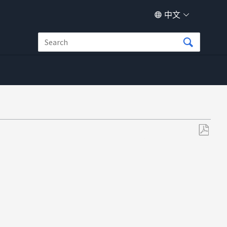
中文
另
存
为
PDF