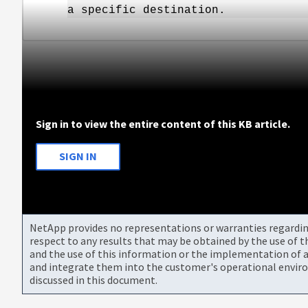
a specific destination.
Sign in to view the entire content of this KB article.
SIGN IN
NetApp provides no representations or warranties regarding 
respect to any results that may be obtained by the use of 
and the use of this information or the implementation of a
and integrate them into the customer's operational envir
discussed in this document.