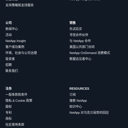
支持策略和支持服务
公司
销售
新闻中心
先试后买
活动
寻找合作伙伴
NetApp Insight
与 NetApp 合作
客户成功案例
美国公共部门合同
环境、社会与公司治理
NetApp OnDemand 消费模式
投资者
数据远见者中心
招聘
联系我们
法务
RESOURCES
一般条款和条件
订阅
隐私 & Cookie 政策
搜索 NetApp
版权
知识中心
专利
NetApp 对乌克兰局势的回应
商标
社区使用条款