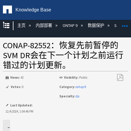
Knowledge Base
扩展/隐缩全局层次
主页
内部部署
ONTAP 9
数据保护
SnapMirr
CONAP-82552：恢复先前暂停的
SVM DR会在下一个计划之前运行
错过的计划更新。
Views:
42
Visibility:
Public
另
Votes:
0
Category:
ontap-9
存
Specialty:
dp
为
PDF
Last Updated:
12/4/2024, 1:04:46 PM
问