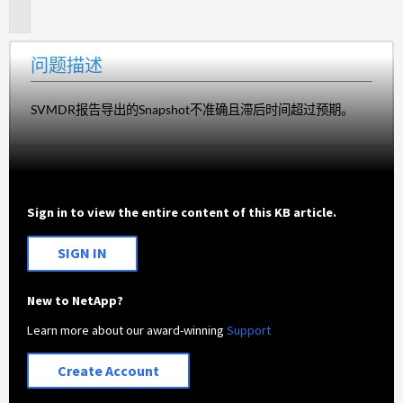
述
问题描述
SVMDR报告导出的Snapshot不准确且滞后时间超过预期。
Sign in to view the entire content of this KB article.
SIGN IN
New to NetApp?
Learn more about our award-winning
Support
Create Account