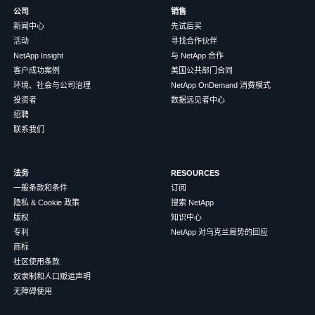
公司
销售
新闻中心
先试后买
活动
寻找合作伙伴
NetApp Insight
与 NetApp 合作
客户成功案例
美国公共部门合同
环境、社会与公司治理
NetApp OnDemand 消费模式
投资者
数据远见者中心
招聘
联系我们
法务
RESOURCES
一般条款和条件
订阅
隐私 & Cookie 政策
搜索 NetApp
版权
知识中心
专利
NetApp 对乌克兰局势的回应
商标
社区使用条款
奴隶制和人口贩运声明
无障碍使用