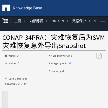
Knowledge Base
扩展/隐缩全局层次
主页
内部部署
ONTAP 9
数据保护
SnapMirr
CONAP-34PRA：灾难恢复后为SVM
灾难恢复意外导出Snapshot
Views:
14
Visibility:
Public
另
Votes:
0
Category:
ontap-9
存
Specialty:
dp
为
PDF
Last Updated:
3/13/2025, 3:34:37 PM
问
题
描