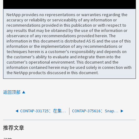
NetApp provides no representations or warranties regarding the
accuracy or reliability or serviceability of any information or
recommendations provided in this publication or with respect to
any results that may be obtained by the use of the information or
observance of any recommendations provided herein. The
information in this document is distributed AS IS and the use of this
information or the implementation of any recommendations or
techniques herein is a customer's responsibility and depends on
the customer's ability to evaluate and integrate them into the
customer's operational environment. This document and the
information contained herein may be used solely in connection with
the NetApp products discussed in this document.
返回顶部
CONTAP-331725：在集群分区状态中发生 OutOfSync 的关系将导致 IO 中断
CONTAP-375616：Snapmirror 目标在源升级到高于 9.13.1 的版本后报告不一致
推荐文章