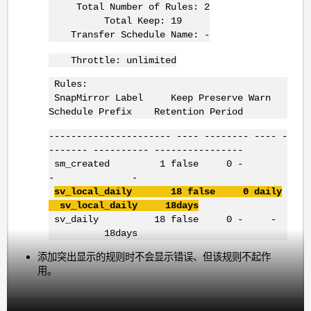
Total Number of Rules: 2
Total Keep: 19
Transfer Schedule Name: -
Throttle: unlimited
Rules:
SnapMirror Label Keep Preserve Warn
Schedule Prefix Retention Period
---------------------- ---- -------- ---- -
------- ---------- ----------------
sm_created 1 false 0 -
- -
sv_local_daily 18 false 0 daily
sv_local_daily 18days
sv_daily 18 false 0 - -
18days
添加突出显示的规则时不会显示错误、但该规则不起作
用。