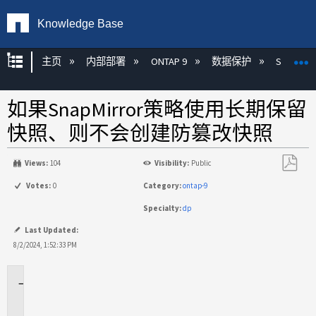
Knowledge Base
扩展/隐缩全局层次
主页
内部部署
ONTAP 9
数据保护
SnapLoc
如果SnapMirror策略使用长期保留
快照、则不会创建防篡改快照
Views:
104
Visibility:
Public
另
Votes:
0
Category:
ontap-9
存
Specialty:
dp
为
PDF
Last Updated:
8/2/2024, 1:52:33 PM
适
用
场