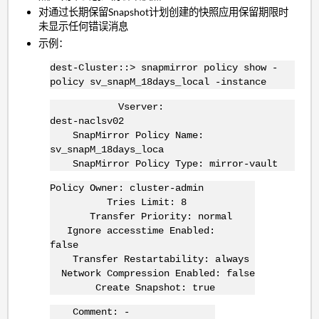
对通过长期保留Snapshot计划创建的快照应用保留期限时
未显示任何错误消息
示例：
dest-Cluster::> snapmirror policy show -
policy sv_snapM_18days_local -instance
Vserver:
dest-naclsv02
SnapMirror Policy Name:
sv_snapM_18days_loca
SnapMirror Policy Type: mirror-vault
Policy Owner: cluster-admin
Tries Limit: 8
Transfer Priority: normal
Ignore accesstime Enabled:
false
Transfer Restartability: always
Network Compression Enabled: false
Create Snapshot: true
Comment: -