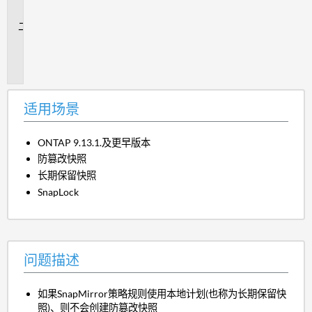
景
问
题
描
述
适用场景
ONTAP 9.13.1.及更早版本
防篡改快照
长期保留快照
SnapLock
问题描述
如果SnapMirror策略规则使用本地计划(也称为长期保留快
照)、则不会创建防篡改快照