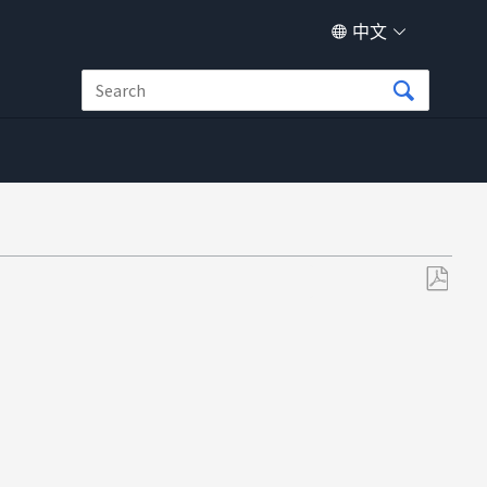
中文
另
存
为
PDF