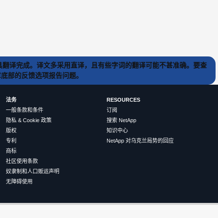
) 工具翻译完成。译文多采用直译，且有些字词的翻译可能不甚准确。要查
文章底部的反馈选项报告问题。
法务
RESOURCES
一般条款和条件
订阅
隐私 & Cookie 政策
搜索 NetApp
版权
知识中心
专利
NetApp 对乌克兰局势的回应
商标
社区使用条款
奴隶制和人口贩运声明
无障碍使用