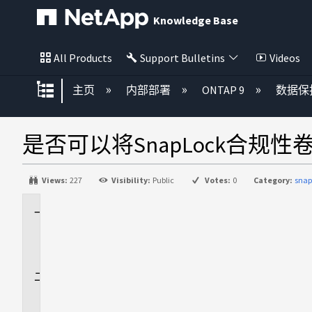
Knowledge Base
All Products
Support Bulletins
Videos
扩展/隐缩全局层次
主页
内部部署
ONTAP 9
数据保
是否可以将SnapLock合规性卷
Views:
227
Visibility:
Public
Votes:
0
Category:
snap
适
用
场
景
问
题
解