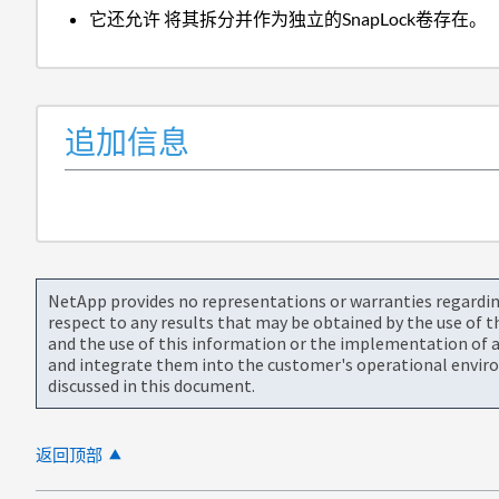
它还允许 将其拆分并作为独立的SnapLock卷存在。
追加信息
NetApp provides no representations or warranties regarding 
respect to any results that may be obtained by the use of 
and the use of this information or the implementation of a
and integrate them into the customer's operational envir
discussed in this document.
返回顶部