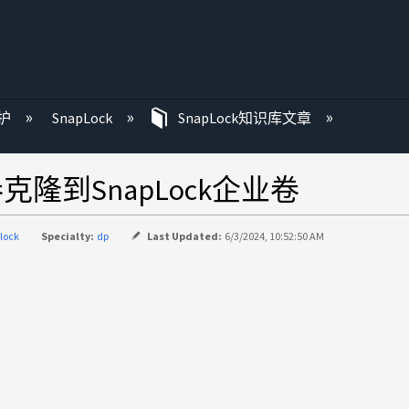
护
SnapLock
SnapLock知识库文章
克隆到SnapLock企业卷
lock
Specialty:
dp
Last Updated:
6/3/2024, 10:52:50 AM