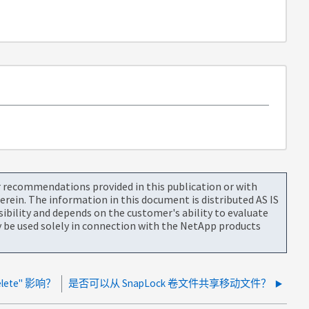
or recommendations provided in this publication or with
rein. The information in this document is distributed AS IS
bility and depends on the customer's ability to evaluate
be used solely in connection with the NetApp products
elete" 影响？
是否可以从 SnapLock 卷文件共享移动文件？