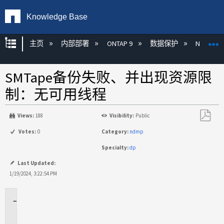
Knowledge Base
扩展/隐缩全局层次
主页
内部部署
ONTAP 9
数据保护
NDMP
SMTape备份失败、并出现资源限
制：无可用线程
Views:
188
Visibility:
Public
另
Votes:
0
Category:
ndmp
存
Specialty:
dp
为
PDF
Last Updated:
1/19/2024, 3:22:54 PM
适
用
场