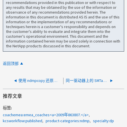
recommendations provided in this publication or with respect to
any results that may be obtained by the use of the information or
observance of any recommendations provided herein. The
information in this document is distributed AS IS and the use of this
information or the implementation of any recommendations or
techniques herein is a customer's responsibility and depends on
the customer's ability to evaluate and integrate them into the
customer's operational environment. This document and the
information contained herein may be used solely in connection with
the NetApp products discussed in this document.
返回顶部
使用 ndmpcopy 还原失败，出现错误 - 由于中止，对符号表的写入被中断
同一驱动器上的 SMTape 备份作业失败"错误描述：在磁带层中止"
推荐文章
标签
coachemea:emea_coaches<a>2009年863807.</a>
kcsworkflow:published
product-categories:ndmp
specialty:dp