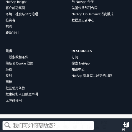
NetApp Insight
与 NetApp 合作
客户成功案例
美国公共部门合同
环境、社会与公司治理
NetApp OnDemand 消费模式
投资者
数据远见者中心
招聘
联系我们
法务
RESOURCES
一般条款和条件
订阅
隐私 & Cookie 政策
搜索 NetApp
版权
知识中心
专利
NetApp 对乌克兰局势的回应
商标
社区使用条款
奴隶制和人口贩运声明
无障碍使用
这篇文章对您有帮助吗？
©
2026
NetApp
中文（简体）
条款和条件
隐私政策
Cookie 政策
Cookie 设置
登