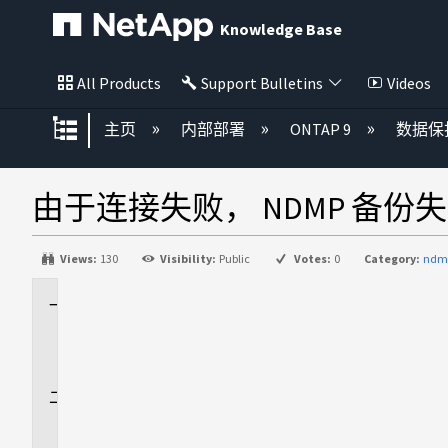
Knowledge Base
All Products
Support Bulletins
Videos
扩展/隐缩全局层次
主页
内部部署
ONTAP 9
数据保
由于连接失败， NDMP 备份
Views:
130
Visibility:
Public
Votes:
0
Category:
ndm
适
用
场
景
问
题
描