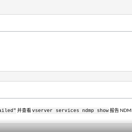
并查看
报告 ND
ailed"
vserver services ndmp show