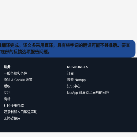
) 工具翻译完成。译文多采用直译，且有些字词的翻译可能不甚准确。要查
文章底部的反馈选项报告问题。
法务
RESOURCES
一般条款和条件
订阅
隐私 & Cookie 政策
搜索 NetApp
版权
知识中心
专利
NetApp 对乌克兰局势的回应
商标
社区使用条款
奴隶制和人口贩运声明
无障碍使用