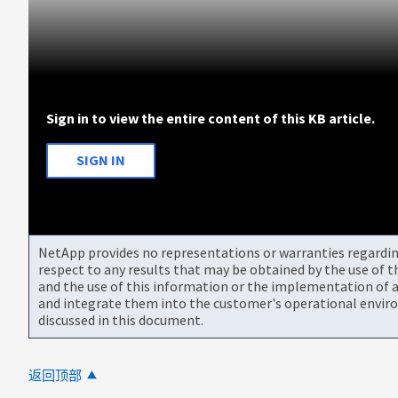
Sign in to view the entire content of this KB article.
SIGN IN
NetApp provides no representations or warranties regarding 
respect to any results that may be obtained by the use of 
and the use of this information or the implementation of a
and integrate them into the customer's operational envir
discussed in this document.
返回顶部