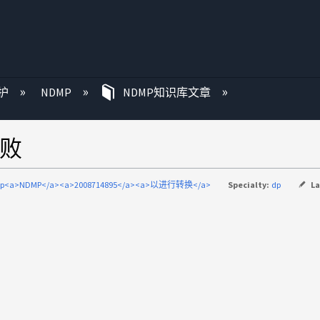
护
NDMP
NDMP知识库文章
失败
p<a>NDMP</a><a>2008714895</a><a>以进行转换</a>
Specialty:
dp
L