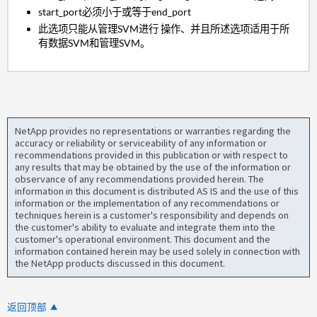
start_port必须小于或等于end_port
此选项只能从管理SVM进行 操作、并且所述选项适用于所
有数据SVM和管理SVM。
NetApp provides no representations or warranties regarding the
accuracy or reliability or serviceability of any information or
recommendations provided in this publication or with respect to
any results that may be obtained by the use of the information or
observance of any recommendations provided herein. The
information in this document is distributed AS IS and the use of this
information or the implementation of any recommendations or
techniques herein is a customer's responsibility and depends on
the customer's ability to evaluate and integrate them into the
customer's operational environment. This document and the
information contained herein may be used solely in connection with
the NetApp products discussed in this document.
返回顶部