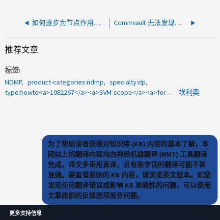
如何逐步为节点作用域模式配置 NDMP
Commvault 无法发现用户角色为 "backup" 的 NetApp 集群
推荐文章
标签
NDMP
product-categories:ndmp
specialty:dp
type:howto<a>1082267</a><a>SVM-scope</a><a>for-translation</a>
埃利奥
为了帮助读者获得对知识库 (KB) 内容的基本了解，本
网站上的翻译内容均由神经机器翻译 (NMT) 工具翻译
完成。译文多采用直译，且有些字词的翻译可能不甚
准确。要查看原始的 KB 内容，请浏览英文版本。如您
发现任何翻译错误或影响 KB 准确性的问题，可以使用
文章底部的反馈选项报告问题。
更多支持信息