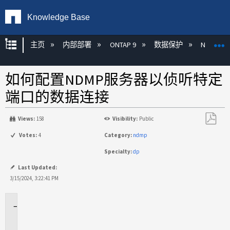
Knowledge Base
扩展/隐缩全局层次
主页
内部部署
ONTAP 9
数据保护
NDMP
如何配置NDMP服务器以侦听特定
端口的数据连接
Views:
158
Visibility:
Public
另
Votes:
4
Category:
ndmp
存
Specialty:
dp
为
PDF
Last Updated:
3/15/2024, 3:22:41 PM
适
用
场