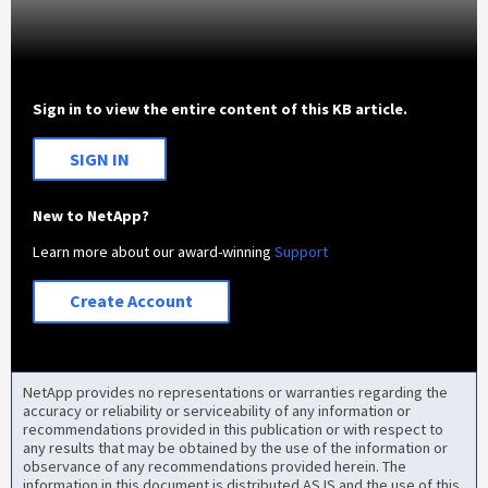
Sign in to view the entire content of this KB article.
SIGN IN
New to NetApp?
Learn more about our award-winning
Support
Create Account
NetApp provides no representations or warranties regarding the
accuracy or reliability or serviceability of any information or
recommendations provided in this publication or with respect to
any results that may be obtained by the use of the information or
observance of any recommendations provided herein. The
information in this document is distributed AS IS and the use of this