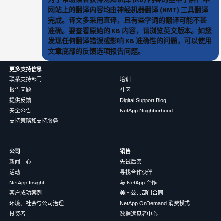
网站上的翻译内容均由神经机器翻译 (NMT) 工具翻译
完成。译文多采用直译，且有些字词的翻译可能不甚
准确。要查看原始的 KB 内容，请浏览英文版本。如您
发现任何翻译错误或影响 KB 准确性的问题，可以使用
文章底部的反馈选项报告问题。
更多支持信息
联系支持部门
培训
报告问题
社区
提供反馈
Digital Support Blog
安全公告
NetApp Neighborhood
支持策略和支持服务
公司
销售
新闻中心
先试后买
活动
寻找合作伙伴
NetApp Insight
与 NetApp 合作
客户成功案例
美国公共部门合同
环境、社会与公司治理
NetApp OnDemand 消费模式
投资者
数据远见者中心