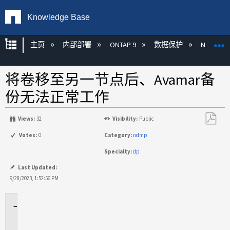
Knowledge Base
扩展/隐缩全局层次
主页
内部部署
ONTAP 9
数据保护
NDMP
将卷移至另一节点后、Avamar备
份无法正常工作
Views:
32
Visibility:
Public
另
Votes:
0
Category:
ndmp
存
Specialty:
dp
为
PDF
Last Updated:
9/28/2023, 1:52:56 PM
适
用
场