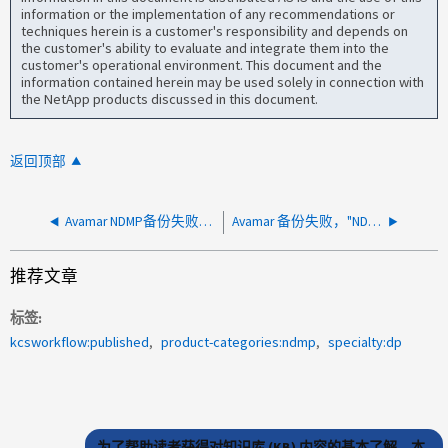
information or the implementation of any recommendations or
techniques herein is a customer's responsibility and depends on
the customer's ability to evaluate and integrate them into the
customer's operational environment. This document and the
information contained herein may be used solely in connection with
the NetApp products discussed in this document.
返回顶部
Avamar NDMP备份失败、并显示"无法建立数据连接"
Avamar 备份失败，"NDMP_DATA_LISTEN 返回状态 NDMP_IO_ERR"
推荐文章
标签
kcsworkflow:published
product-categories:ndmp
specialty:dp
为了帮助读者获得对知识库 (KB) 内容的基本了解，本