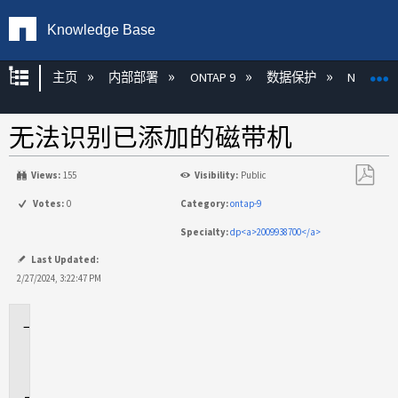
Knowledge Base
扩展/隐缩全局层次
主页
内部部署
ONTAP 9
数据保护
NDMP
无法识别已添加的磁带机
Views:
155
Visibility:
Public
另
Votes:
0
Category:
ontap-9
存
Specialty:
dp<a>2009938700</a>
为
PDF
Last Updated:
2/27/2024, 3:22:47 PM
适
用
场
景