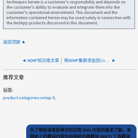
techniques herein is a customer's responsibility and depends on
the customer's ability to evaluate and integrate them into the
customer's operational environment. This document and the
information contained herein may be used solely in connection with
the NetApp products discussed in this document.
返回顶部
NDMP知识库文章
将NDMP集群添加到Commvault失败、并显示身份验证错误
推荐文章
标签
product-categories:ontap-9
为了帮助读者获得对知识库 (KB) 内容的基本了解，本
网站上的翻译内容均由神经机器翻译 (NMT) 工具翻译