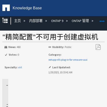
Knowledge Base
扩展/隐缩全局层次
主页
内部部署
ONTAP 9
ONTAP 管理
VAAI
"精简配置"不可用于创建虚拟机
Views:
460
Visibility:
Public
另
Votes:
0
Category:
存
netapp-nfs-plug-in-for-vmware-vaai
为
Specialty:
virt
Last Updated:
PDF
1/29/2025, 10:33:41 AM
适
用
场
景
问