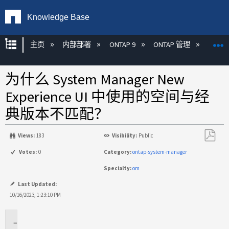
Knowledge Base
扩展/隐缩全局层次
主页
内部部署
ONTAP 9
ONTAP 管理
Syste
为什么 System Manager New
Experience UI 中使用的空间与经
典版本不匹配？
Views:
183
Visibility:
Public
另
Votes:
0
Category:
ontap-system-manager
存
Specialty:
om
为
PDF
Last Updated:
10/16/2023, 1:23:10 PM
适