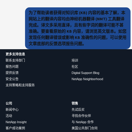
为了帮助读者获得对知识库 (KB) 内容的基本了解，本
网站上的翻译内容均由神经机器翻译 (NMT) 工具翻译
完成。译文多采用直译，且有些字词的翻译可能不甚
准确。要查看原始的 KB 内容，请浏览英文版本。如您
发现任何翻译错误或影响 KB 准确性的问题，可以使用
文章底部的反馈选项报告问题。
更多支持信息
联系支持部门
培训
报告问题
社区
提供反馈
Digital Support Blog
安全公告
NetApp Neighborhood
支持策略和支持服务
公司
销售
新闻中心
先试后买
活动
寻找合作伙伴
NetApp Insight
与 NetApp 合作
客户成功案例
美国公共部门合同