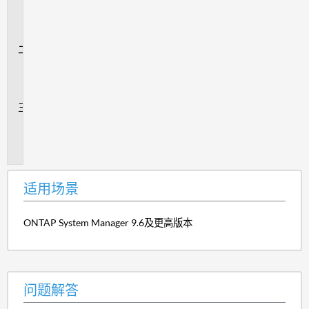
用
场
景
问
题
解
答
追
加
信
息
适用场景
ONTAP System Manager 9.6及更高版本
问题解答