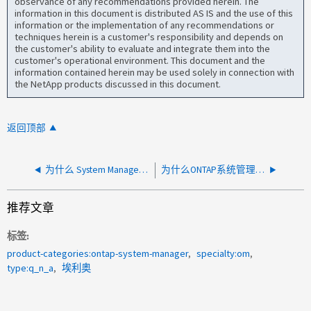
observance of any recommendations provided herein. The
information in this document is distributed AS IS and the use of this
information or the implementation of any recommendations or
techniques herein is a customer's responsibility and depends on
the customer's ability to evaluate and integrate them into the
customer's operational environment. This document and the
information contained herein may be used solely in connection with
the NetApp products discussed in this document.
返回顶部
为什么 System Manager "事件"页面仅显示今天的事件
为什么ONTAP系统管理器上的逻辑已用大小与Active IQ Unified Manager上的逻辑已用大小不同？
推荐文章
标签
product-categories:ontap-system-manager
specialty:om
type:q_n_a
埃利奥