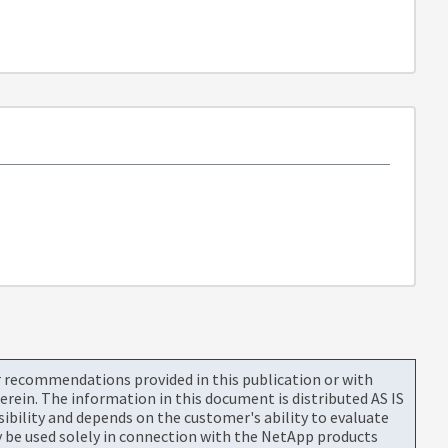
or recommendations provided in this publication or with
rein. The information in this document is distributed AS IS
bility and depends on the customer's ability to evaluate
be used solely in connection with the NetApp products