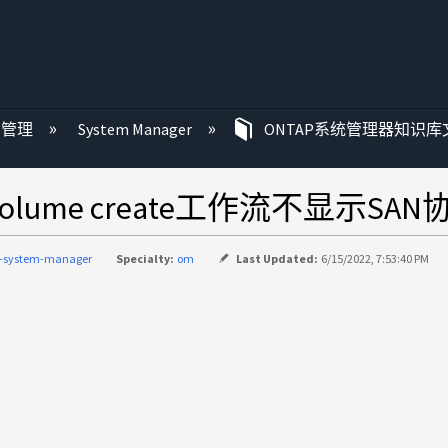
P 管理
System Manager
ONTAP系统管理器知识库
ce volume create工作流不显示S
p-system-manager
Specialty:
om
Last Updated:
6/15/2022, 7:53:40 PM