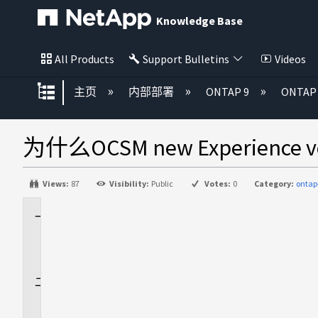
Knowledge Base
All Products
Support Bulletins
Videos
扩展/隐缩全局层次
主页
内部部署
ONTAP 9
ONTA
为什么OCSM new Experien
Views:
87
Visibility:
Public
Votes:
0
Category:
onta
适
用
场
景
问
题
解