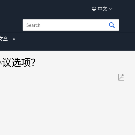
中文
文章
AN协议选项？
另
存
为
PDF