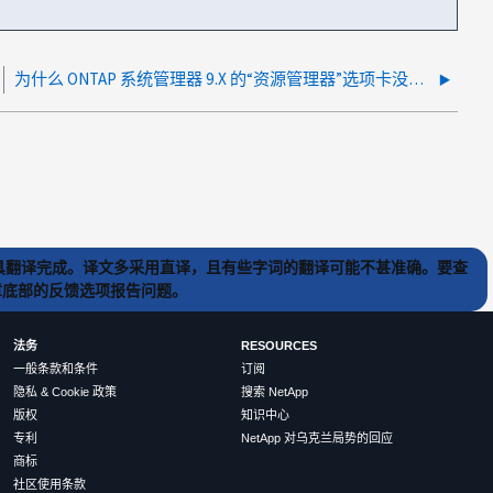
为什么 ONTAP 系统管理器 9.X 的“资源管理器”选项卡没有显示所有卷？
) 工具翻译完成。译文多采用直译，且有些字词的翻译可能不甚准确。要查
文章底部的反馈选项报告问题。
法务
RESOURCES
一般条款和条件
订阅
隐私 & Cookie 政策
搜索 NetApp
版权
知识中心
专利
NetApp 对乌克兰局势的回应
商标
社区使用条款