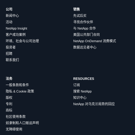
公司
销售
新闻中心
先试后买
活动
寻找合作伙伴
NetApp Insight
与 NetApp 合作
客户成功案例
美国公共部门合同
环境、社会与公司治理
NetApp OnDemand 消费模式
投资者
数据远见者中心
招聘
联系我们
法务
RESOURCES
一般条款和条件
订阅
隐私 & Cookie 政策
搜索 NetApp
版权
知识中心
专利
NetApp 对乌克兰局势的回应
商标
社区使用条款
奴隶制和人口贩运声明
无障碍使用