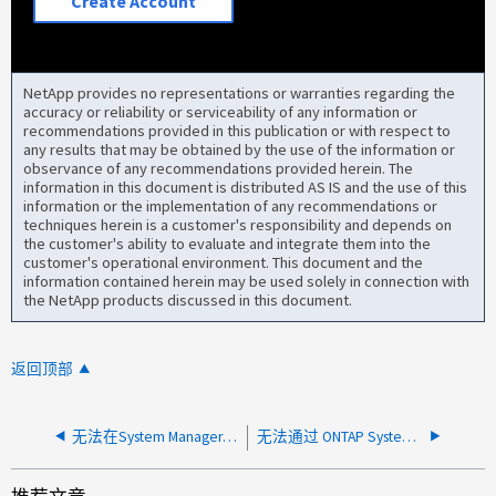
Create Account
NetApp provides no representations or warranties regarding the
accuracy or reliability or serviceability of any information or
recommendations provided in this publication or with respect to
any results that may be obtained by the use of the information or
observance of any recommendations provided herein. The
information in this document is distributed AS IS and the use of this
information or the implementation of any recommendations or
techniques herein is a customer's responsibility and depends on
the customer's ability to evaluate and integrate them into the
customer's operational environment. This document and the
information contained herein may be used solely in connection with
the NetApp products discussed in this document.
返回顶部
无法在System Manager中为DP类型的卷配置级联SnapMirror
无法通过 ONTAP System Manager 创建卷，因为没有带有 NAS 服务的 SVM