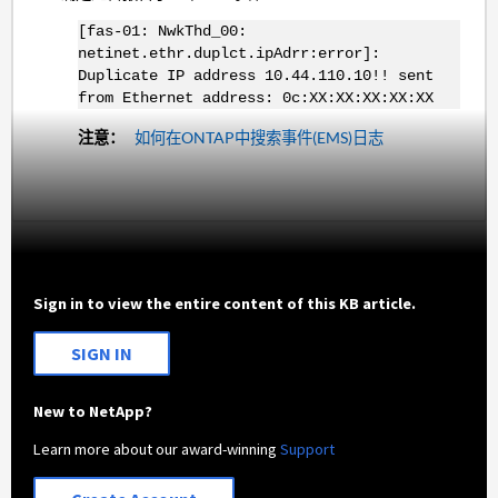
[fas-01: NwkThd_00:
netinet.ethr.duplct.ipAdrr:error]:
Duplicate IP address 10.44.110.10!! sent
from Ethernet address: 0c:XX:XX:XX:XX:XX
注意：
如何在ONTAP中搜索事件(EMS)日志
Sign in to view the entire content of this KB article.
SIGN IN
New to NetApp?
Learn more about our award-winning
Support