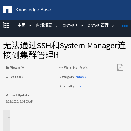
Knowledge Base
扩展/隐缩全局层次
主页
内部部署
ONTAP 9
ONTAP 管理
Syste
无法通过SSH和System Manager连
接到集群管理lf
Views:
40
Visibility:
Public
另
Votes:
0
Category:
ontap-9
存
Specialty:
core
为
PDF
Last Updated:
3/28/2025, 6:34:33 AM
适
用
场