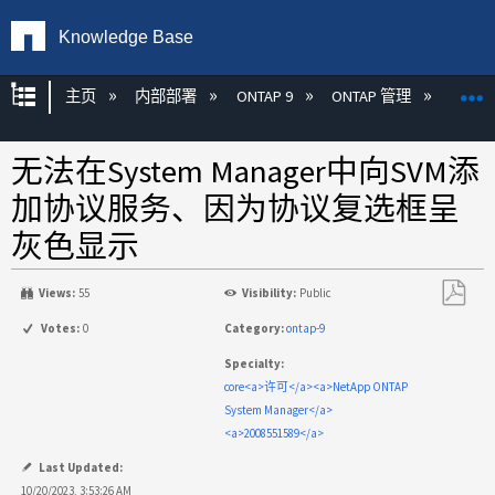
Knowledge Base
扩展/隐缩全局层次
主页
内部部署
ONTAP 9
ONTAP 管理
Syste
无法在System Manager中向SVM添
加协议服务、因为协议复选框呈
灰色显示
Views:
55
Visibility:
Public
另
Votes:
0
Category:
ontap-9
存
Specialty:
为
core<a>许可</a><a>NetApp ONTAP
PDF
System Manager</a>
<a>2008551589</a>
Last Updated:
10/20/2023, 3:53:26 AM