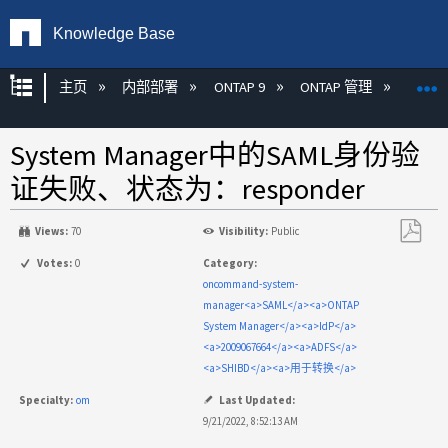
Knowledge Base
扩展/隐缩全局层次
主页
内部部署
ONTAP 9
ONTAP 管理
Syste
System Manager中的SAML身份验
证失败、状态为：responder
Views:
70
Visibility:
Public
另
Votes:
0
Category:
存
oncommand-system-
为
manager<a>SAML</a><a>ONTAP
PDF
System Manager</a><a>IdP</a>
<a>2009067664</a><a>ADFS</a>
<a>SHIBD</a><a>用于转换</a>
Specialty:
om
Last Updated:
9/21/2022, 8:52:13 AM