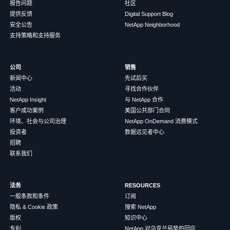
报告问题
社区
提供反馈
Digital Support Blog
安全公告
NetApp Neighborhood
支持策略和支持服务
公司
销售
新闻中心
先试后买
活动
寻找合作伙伴
NetApp Insight
与 NetApp 合作
客户成功案例
美国公共部门合同
环境、社会与公司治理
NetApp OnDemand 消费模式
投资者
数据远见者中心
招聘
联系我们
法务
RESOURCES
一般条款和条件
订阅
隐私 & Cookie 政策
搜索 NetApp
版权
知识中心
专利
NetApp 对乌克兰局势的回应