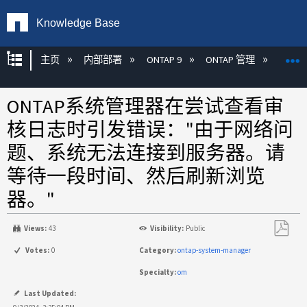
Knowledge Base
扩展/隐缩全局层次
主页
内部部署
ONTAP 9
ONTAP 管理
Syste
ONTAP系统管理器在尝试查看审
核日志时引发错误："由于网络问
题、系统无法连接到服务器。请
等待一段时间、然后刷新浏览
器。"
Views:
43
Visibility:
Public
另
Votes:
0
Category:
ontap-system-manager
存
Specialty:
om
为
PDF
Last Updated: