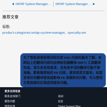
ONTAP System Manager 显示过去 24 小时内的事件，即使问题已解决
ONTAP System Manager 无法处理请求
推荐文章
标签
product-categories:ontap-system-manager
specialty:om
为了帮助读者获得对知识库 (KB) 内容的基本了解，本
网站上的翻译内容均由神经机器翻译 (NMT) 工具翻译
完成。译文多采用直译，且有些字词的翻译可能不甚
准确。要查看原始的 KB 内容，请浏览英文版本。如您
发现任何翻译错误或影响 KB 准确性的问题，可以使用
文章底部的反馈选项报告问题。
更多支持信息
联系支持部门
培训
报告问题
社区
提供反馈
Digital Support Blog