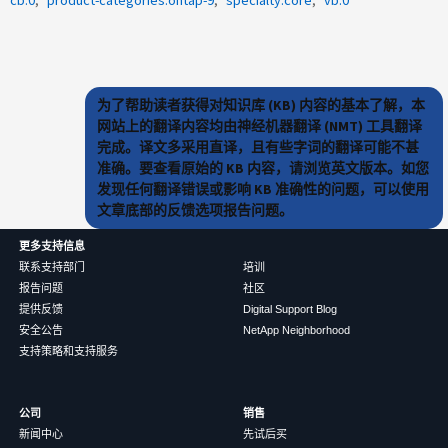
cb:0
product-categories:ontap-9
specialty:core
vb:0
为了帮助读者获得对知识库 (KB) 内容的基本了解，本
网站上的翻译内容均由神经机器翻译 (NMT) 工具翻译
完成。译文多采用直译，且有些字词的翻译可能不甚
准确。要查看原始的 KB 内容，请浏览英文版本。如您
发现任何翻译错误或影响 KB 准确性的问题，可以使用
文章底部的反馈选项报告问题。
更多支持信息
联系支持部门
培训
报告问题
社区
提供反馈
Digital Support Blog
安全公告
NetApp Neighborhood
支持策略和支持服务
公司
销售
新闻中心
先试后买