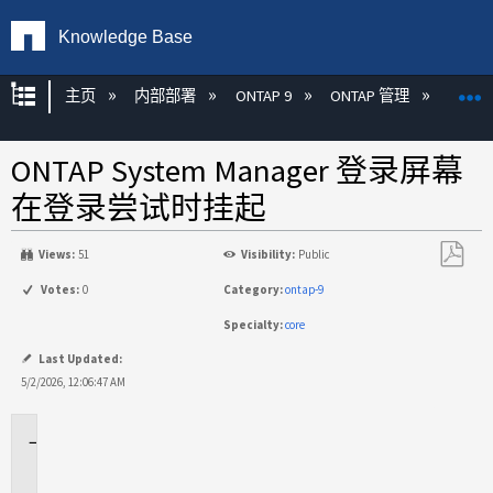
Knowledge Base
扩展/隐缩全局层次
主页
内部部署
ONTAP 9
ONTAP 管理
Syste
ONTAP System Manager 登录屏幕
在登录尝试时挂起
Views:
51
Visibility:
Public
另
Votes:
0
Category:
ontap-9
存
Specialty:
core
为
PDF
Last Updated:
5/2/2026, 12:06:47 AM
适
用
于