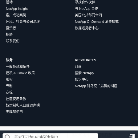
活动
寻找合作伙伴
NetApp Insight
与 NetApp 合作
客户成功案例
美国公共部门合同
环境、社会与公司治理
NetApp OnDemand 消费模式
投资者
数据远见者中心
招聘
联系我们
法务
RESOURCES
一般条款和条件
订阅
隐私 & Cookie 政策
搜索 NetApp
版权
知识中心
专利
NetApp 对乌克兰局势的回应
商标
社区使用条款
奴隶制和人口贩运声明
无障碍使用
这篇文章对您有帮助吗？
©
2026
NetApp
中文（简体）
条款和条件
隐私政策