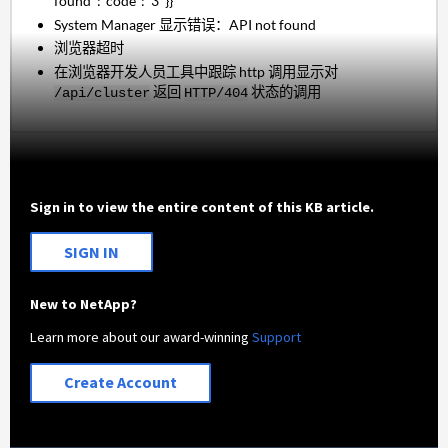
found":"code":"3"}}
System Manager 显示错误：API not found
浏览器超时
在浏览器开发人员工具中跟踪 http 调用显示对
返回
状态的调用
/api/cluster
HTTP/404
Sign in to view the entire content of this KB article.
SIGN IN
New to NetApp?
Learn more about our award-winning
Support
Create Account