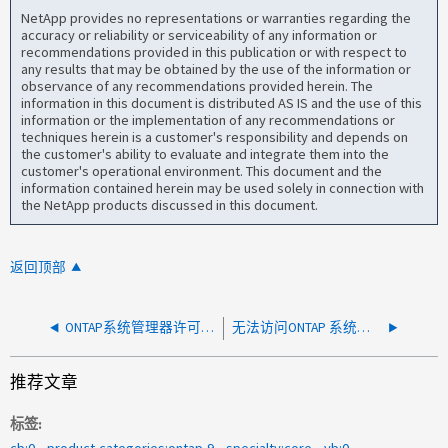
NetApp provides no representations or warranties regarding the
accuracy or reliability or serviceability of any information or
recommendations provided in this publication or with respect to
any results that may be obtained by the use of the information or
observance of any recommendations provided herein. The
information in this document is distributed AS IS and the use of this
information or the implementation of any recommendations or
techniques herein is a customer's responsibility and depends on
the customer's ability to evaluate and integrate them into the
customer's operational environment. This document and the
information contained herein may be used solely in connection with
the NetApp products discussed in this document.
返回顶部
ONTAP系统管理器许可证不合规
无法访问ONTAP 系统管理器
推荐文章
标签