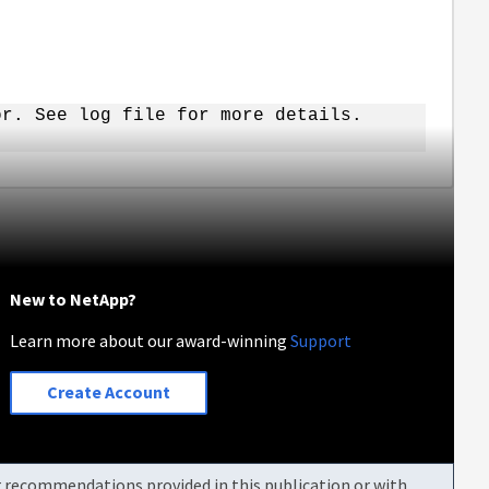
or. See log file for more details.
New to NetApp?
Learn more about our award-winning
Support
Create Account
or recommendations provided in this publication or with