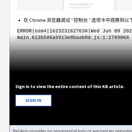
在 Chrome 浏览器调试 " 控制台 " 选项卡中观察到
ERROR|osm4|1623231627638|Wed Jun 09 202
main.613b586a5913e8baab0d.js:1:2709068
Sign in to view the entire content of this KB article.
SIGN IN
NetApp provides no representations or warranties regarding 