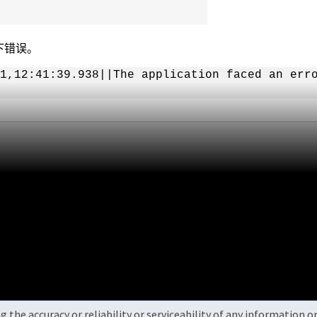
以下错误。
1,12:41:39.938||The application faced an err
the accuracy or reliability or serviceability of any information 