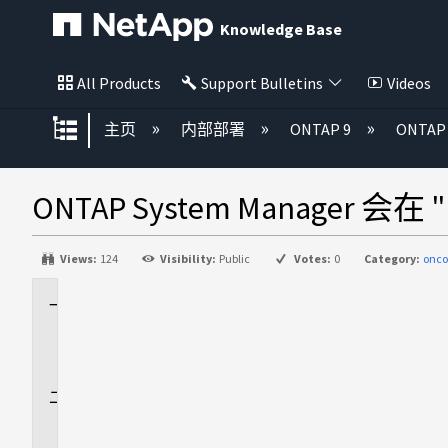
Knowledge Base
All Products
Support Bulletins
Videos
扩展/隐缩全局层次
主页
内部部署
ONTAP 9
ONTA
ONTAP System Manage
Views:
124
Visibility:
Public
Votes:
0
Category:
onc
适
用
场
景
问
题
描