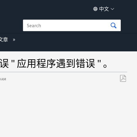
中文
文章
示错误 " 应用程序遇到错误 " 。
9 AM
另
存
为
PDF