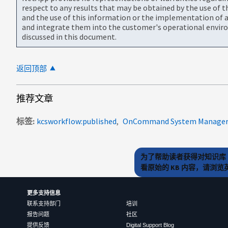
respect to any results that may be obtained by the use of 
and the use of this information or the implementation of a
and integrate them into the customer's operational envir
discussed in this document.
返回顶部
推荐文章
标签
kcsworkflow:published
OnCommand System Manager
为了帮助读者获得对知识库 
看原始的 KB 内容，请浏
更多支持信息
联系支持部门
培训
报告问题
社区
提供反馈
Digital Support Blog