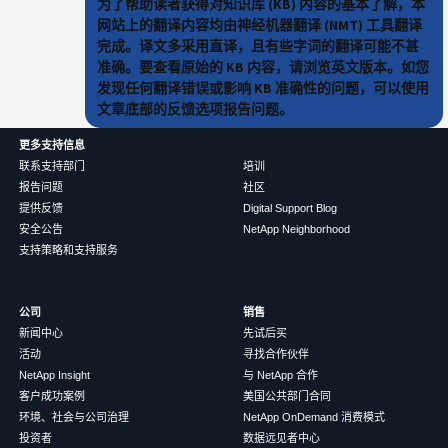
为了帮助读者获得对知识库 (KB) 内容的基本了解，本
网站上的翻译内容均由神经机器翻译 (NMT) 工具翻译
完成。译文多采用直译，且有些字词的翻译可能不甚
准确。要查看原始的 KB 内容，请浏览英文版本。如您
发现任何翻译错误或影响 KB 准确性的问题，可以使用
文章底部的反馈选项报告问题。
更多支持信息
联系支持部门
培训
报告问题
社区
提供反馈
Digital Support Blog
安全公告
NetApp Neighborhood
支持策略和支持服务
公司
销售
新闻中心
先试后买
活动
寻找合作伙伴
NetApp Insight
与 NetApp 合作
客户成功案例
美国公共部门合同
环境、社会与公司治理
NetApp OnDemand 消费模式
投资者
数据远见者中心