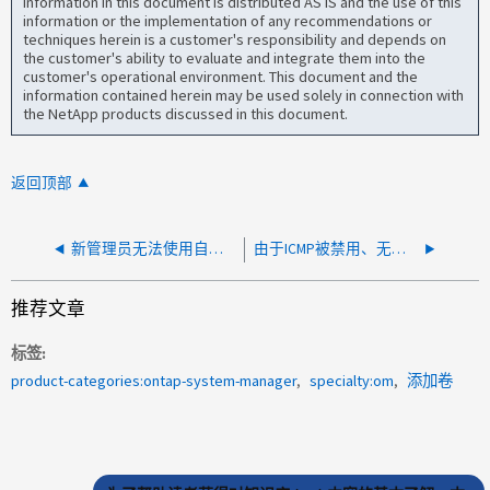
information in this document is distributed AS IS and the use of this
information or the implementation of any recommendations or
techniques herein is a customer's responsibility and depends on
the customer's ability to evaluate and integrate them into the
customer's operational environment. This document and the
information contained herein may be used solely in connection with
the NetApp products discussed in this document.
返回顶部
新管理员无法使用自定义角色访问 System Manager
由于ICMP被禁用、无法添加审核日志目标
推荐文章
标签
product-categories:ontap-system-manager
specialty:om
添加卷