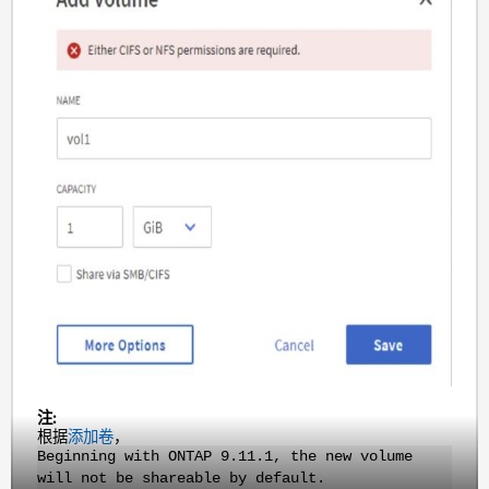
注:
根据
添加卷
，
Beginning with ONTAP 9.11.1, the new volume
will not be shareable by default.