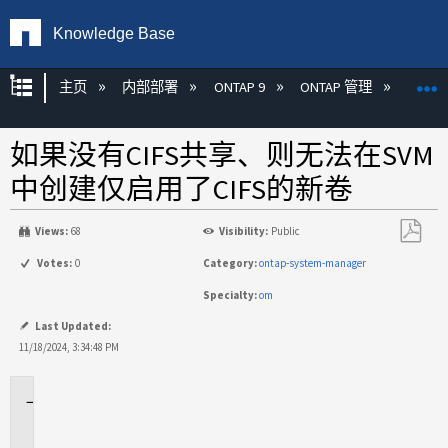
Knowledge Base
扩展/隐缩全局层次
主页
内部部署
ONTAP 9
ONTAP 管理
Syste
如果没有CIFS共享、则无法在SVM
中创建仅启用了CIFS的新卷
Views:
68
Visibility:
Public
另
Votes:
0
Category:
ontap-system-manager
存
Specialty:
om
为
PDF
Last Updated:
11/18/2024, 3:34:48 PM
适
用
场