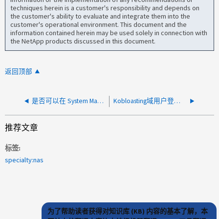
techniques herein is a customer's responsibility and depends on
the customer's ability to evaluate and integrate them into the
customer's operational environment. This document and the
information contained herein may be used solely in connection with
the NetApp products discussed in this document.
返回顶部
是否可以在 System Manager UI 中编辑时区和日期格式？
Kobloasting域用户登录到系统管理器时看到过多的SPN请求
推荐文章
标签
specialty:nas
为了帮助读者获得对知识库 (KB) 内容的基本了解，本