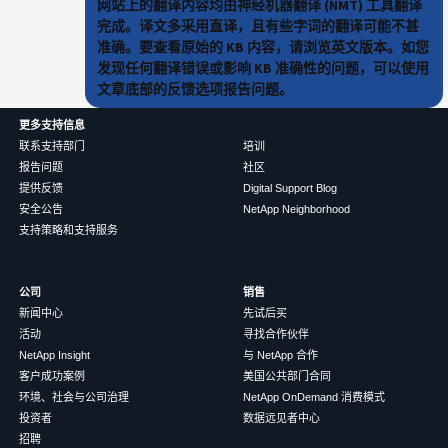
网站上的翻译内容均由神经机器翻译 (NMT) 工具翻译
完成。译文多采用直译，且有些字词的翻译可能不甚
准确。要查看原始的 KB 内容，请浏览英文版本。如您
发现任何翻译错误或影响 KB 准确性的问题，可以使用
文章底部的反馈选项报告问题。
更多支持信息
联系支持部门
培训
报告问题
社区
提供反馈
Digital Support Blog
安全公告
NetApp Neighborhood
支持策略和支持服务
公司
销售
新闻中心
先试后买
活动
寻找合作伙伴
NetApp Insight
与 NetApp 合作
客户成功案例
美国公共部门合同
环境、社会与公司治理
NetApp OnDemand 消费模式
投资者
数据远见者中心
招聘