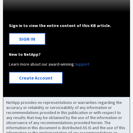
Sign in to view the entire content of this KB article.
SIGN IN
New to NetApp?
Learn more about our award-winning
Support
Create Account
NetApp provides no representations or warranties regarding the
accuracy or reliability or serviceability of any information or
recommendations provided in this publication or with respect to
any results that may be obtained by the use of the information or
observance of any recommendations provided herein. The
information in this document is distributed AS IS and the use of this
information or the implementation of any recommendations or