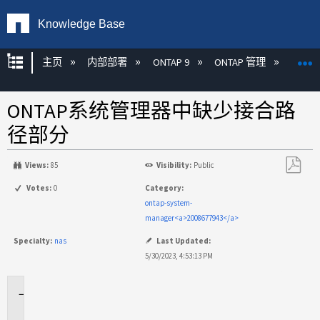
Knowledge Base
扩展/隐缩全局层次
主页
内部部署
ONTAP 9
ONTAP 管理
Syste
ONTAP系统管理器中缺少接合路
径部分
Views:
85
Visibility:
Public
另
Votes:
0
Category:
存
ontap-system-
为
manager<a>2008677943</a>
PDF
Specialty:
nas
Last Updated:
5/30/2023, 4:53:13 PM
适
用