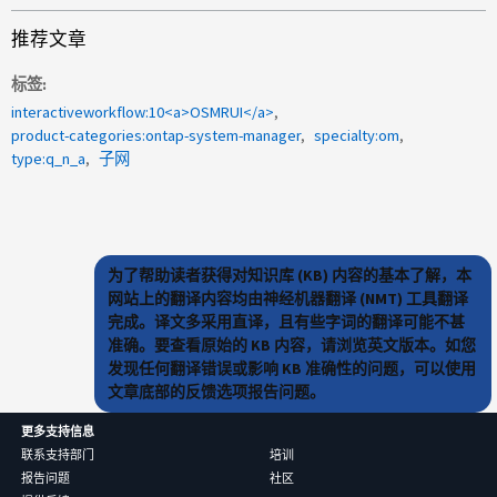
推荐文章
标签
interactiveworkflow:10<a>OSMRUI</a>
product-categories:ontap-system-manager
specialty:om
type:q_n_a
子网
为了帮助读者获得对知识库 (KB) 内容的基本了解，本
网站上的翻译内容均由神经机器翻译 (NMT) 工具翻译
完成。译文多采用直译，且有些字词的翻译可能不甚
准确。要查看原始的 KB 内容，请浏览英文版本。如您
发现任何翻译错误或影响 KB 准确性的问题，可以使用
文章底部的反馈选项报告问题。
更多支持信息
联系支持部门
培训
报告问题
社区