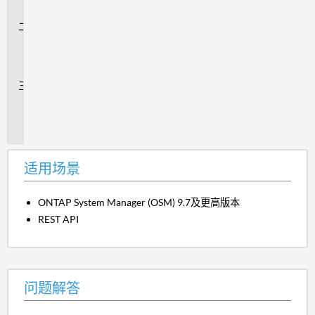
景
问
题
解
答
追
加
信
息
适用场景
ONTAP System Manager (OSM) 9.7及更高版本
REST API
问题解答