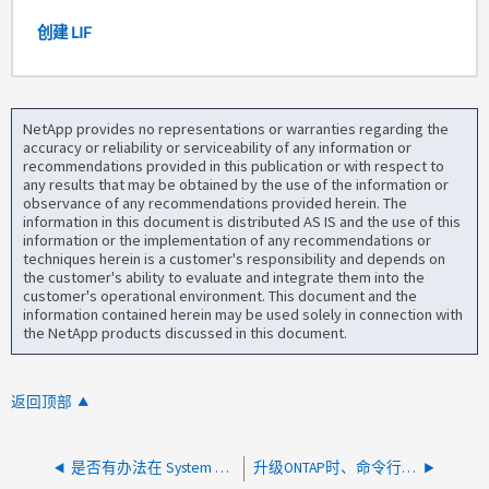
创建 LIF
NetApp provides no representations or warranties regarding the
accuracy or reliability or serviceability of any information or
recommendations provided in this publication or with respect to
any results that may be obtained by the use of the information or
observance of any recommendations provided herein. The
information in this document is distributed AS IS and the use of this
information or the implementation of any recommendations or
techniques herein is a customer's responsibility and depends on
the customer's ability to evaluate and integrate them into the
customer's operational environment. This document and the
information contained herein may be used solely in connection with
the NetApp products discussed in this document.
返回顶部
是否有办法在 System Manager 9.10.1 中导出卷资源管理器信息？
升级ONTAP时、命令行界面和System Manager之间的实际升级过程是否有任何不同？