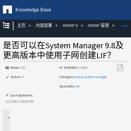
Knowledge Base
扩展/隐缩全局层次
主页
内部部署
ONTAP 9
ONTAP 管理
Syste
是否可以在System Manager 9.8及
更高版本中使用子网创建LIF？
Views:
122
Visibility:
Public
另
Votes:
0
Category:
ontap-system-manager
存
Specialty:
om
为
PDF
Last Updated:
2/17/2023, 3:52:42 PM
适
用
场