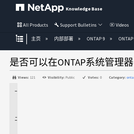
Knowledge Base
All Products
Support Bulletins
Videos
扩展/隐缩全局层次
主页
内部部署
ONTAP 9
ONTA
是否可以在ONTAP系统管理
Views:
121
Visibility:
Public
Votes:
0
Category:
onta
适
用
场
景
问
题
解