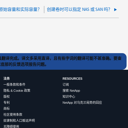
原始容量和实际容量？
创建卷时可以指定 NAS 或 SAN 吗？
) 工具翻译完成。译文多采用直译，且有些字词的翻译可能不甚准确。要查
文章底部的反馈选项报告问题。
法务
RESOURCES
一般条款和条件
订阅
隐私 & Cookie 政策
搜索 NetApp
版权
知识中心
专利
NetApp 对乌克兰局势的回应
商标
社区使用条款
奴隶制和人口贩运声明
无障碍使用