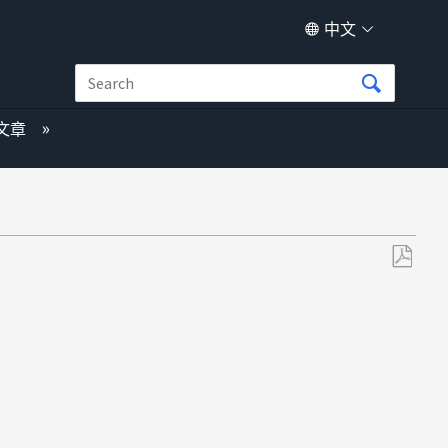
中文
文章
另
存
为
PDF