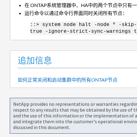
在
ONTAP系统管理器中、HA中的两个节点中只有
运行命令以通过命令行界面同时关闭所有节点：
::> system node halt -node * -skip-
true -ignore-strict-sync-warnings t
追加信息
如何正常关闭和启动集群中的所有ONTAP节点
NetApp provides no representations or warranties regarding 
respect to any results that may be obtained by the use of 
and the use of this information or the implementation of a
and integrate them into the customer's operational envir
discussed in this document.