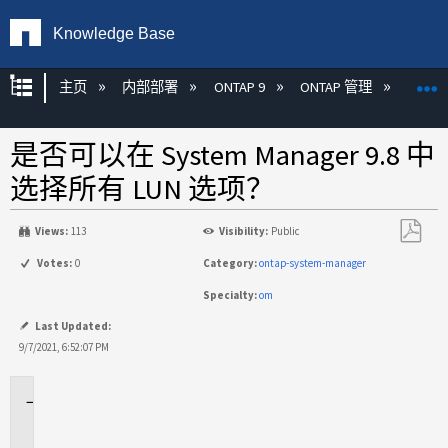
Knowledge Base
扩展/隐缩全局层次
主页
内部部署
ONTAP 9
ONTAP 管理
Syste
是否可以在 System Manager 9.8 中
选择所有 LUN 选项？
Views:
113
Visibility:
Public
另
Votes:
0
Category:
ontap-system-manager
存
Specialty:
om
为
PDF
Last Updated:
9/7/2021, 6:52:07 PM
适
用
场