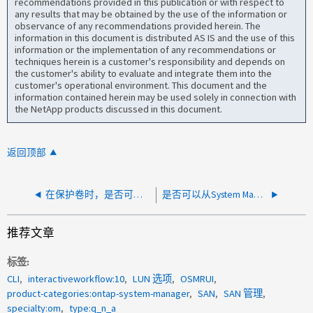
recommendations provided in this publication or with respect to
any results that may be obtained by the use of the information or
observance of any recommendations provided herein. The
information in this document is distributed AS IS and the use of this
information or the implementation of any recommendations or
techniques herein is a customer's responsibility and depends on
the customer's ability to evaluate and integrate them into the
customer's operational environment. This document and the
information contained herein may be used solely in connection with
the NetApp products discussed in this document.
返回顶部
在保护卷时，是否可以选择聚合？
是否可以从System Manager为同一事件筛选器设置多个目标
推荐文章
标签
CLI
interactiveworkflow:10
LUN 选项
OSMRUI
product-categories:ontap-system-manager
SAN
SAN 管理
specialty:om
type:q_n_a