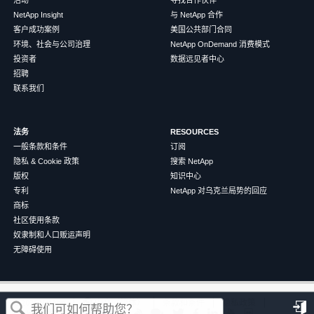
NetApp Insight
与 NetApp 合作
客户成功案例
美国公共部门合同
环境、社会与公司治理
NetApp OnDemand 消费模式
投资者
数据远见者中心
招聘
联系我们
法务
RESOURCES
一般条款和条件
订阅
隐私 & Cookie 政策
搜索 NetApp
版权
知识中心
专利
NetApp 对乌克兰局势的回应
商标
社区使用条款
奴隶制和人口贩运声明
无障碍使用
这篇文章对您有帮助吗？
©
2026
NetApp
中文（简体）
条款和条件
隐私政策
Cookie 政策
Cookie 设置