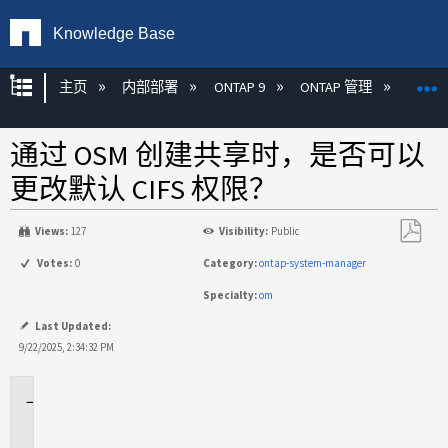
Knowledge Base
扩展/隐缩全局层次
主页
内部部署
ONTAP 9
ONTAP 管理
Syste
通过 OSM 创建共享时，是否可以
更改默认 CIFS 权限？
Views:
127
Visibility:
Public
另
Votes:
0
Category:
ontap-system-manager
存
Specialty:
om
为
PDF
Last Updated:
9/22/2025, 2:34:32 PM
适
用
于