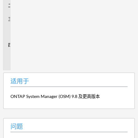
问
题
问
题
解
答
追
加
信
息
适用于
ONTAP System Manager (OSM) 9.8 及更高版本
问题