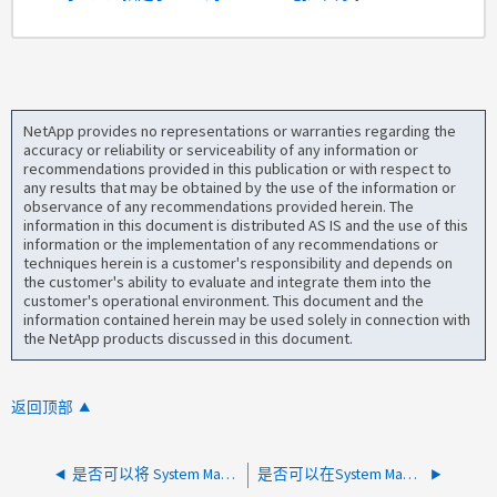
NetApp provides no representations or warranties regarding the
accuracy or reliability or serviceability of any information or
recommendations provided in this publication or with respect to
any results that may be obtained by the use of the information or
observance of any recommendations provided herein. The
information in this document is distributed AS IS and the use of this
information or the implementation of any recommendations or
techniques herein is a customer's responsibility and depends on
the customer's ability to evaluate and integrate them into the
customer's operational environment. This document and the
information contained herein may be used solely in connection with
the NetApp products discussed in this document.
返回顶部
是否可以将 System Manager 容量显示从 GB/TB 更改为 GiB/TiB ？
是否可以在System Manager中更改默认卷设置？