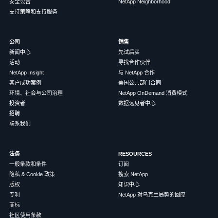
安全公告
NetApp Neighborhood
支持策略和支持服务
公司
销售
新闻中心
先试后买
活动
寻找合作伙伴
NetApp Insight
与 NetApp 合作
客户成功案例
美国公共部门合同
环境、社会与公司治理
NetApp OnDemand 消费模式
投资者
数据远见者中心
招聘
联系我们
法务
RESOURCES
一般条款和条件
订阅
隐私 & Cookie 政策
搜索 NetApp
版权
知识中心
专利
NetApp 对乌克兰局势的回应
商标
社区使用条款