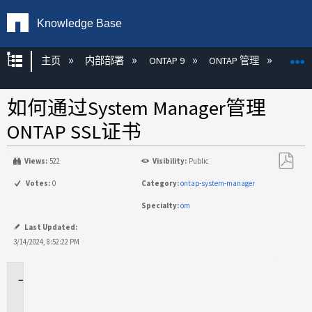
Knowledge Base
扩展/隐缩全局层次
主页
内部部署
ONTAP 9
ONTAP 管理
Syste
如何通过System Manager管理
ONTAP SSL证书
Views:
522
Visibility:
Public
另
Votes:
0
Category:
ontap-system-manager
存
Specialty:
om
为
PDF
Last Updated:
3/14/2024, 8:52:22 PM
适
用
场