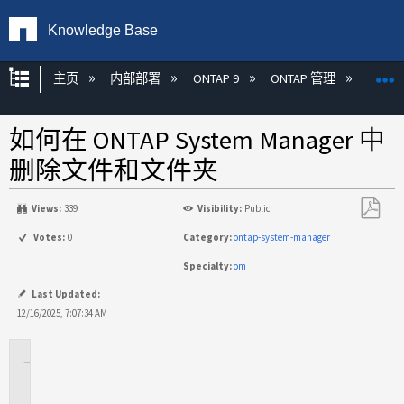
Knowledge Base
扩展/隐缩全局层次
主页
内部部署
ONTAP 9
ONTAP 管理
Syste
如何在 ONTAP System Manager 中
删除文件和文件夹
Views:
339
Visibility:
Public
另
Votes:
0
Category:
ontap-system-manager
存
Specialty:
om
为
PDF
Last Updated:
12/16/2025, 7:07:34 AM
适
用
于