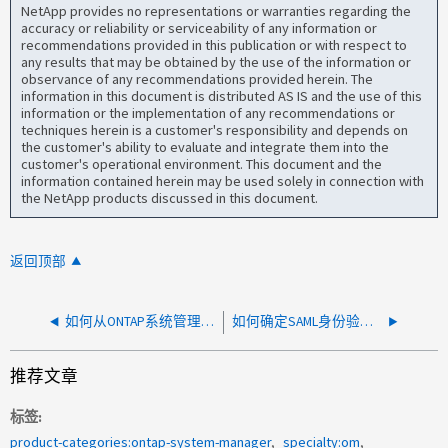
NetApp provides no representations or warranties regarding the
accuracy or reliability or serviceability of any information or
recommendations provided in this publication or with respect to
any results that may be obtained by the use of the information or
observance of any recommendations provided herein. The
information in this document is distributed AS IS and the use of this
information or the implementation of any recommendations or
techniques herein is a customer's responsibility and depends on
the customer's ability to evaluate and integrate them into the
customer's operational environment. This document and the
information contained herein may be used solely in connection with
the NetApp products discussed in this document.
返回顶部
如何从ONTAP系统管理器中删除Storage Virtual Machine (SVM)
如何确定SAML身份验证是否成功
推荐文章
标签
product-categories:ontap-system-manager
specialty:om