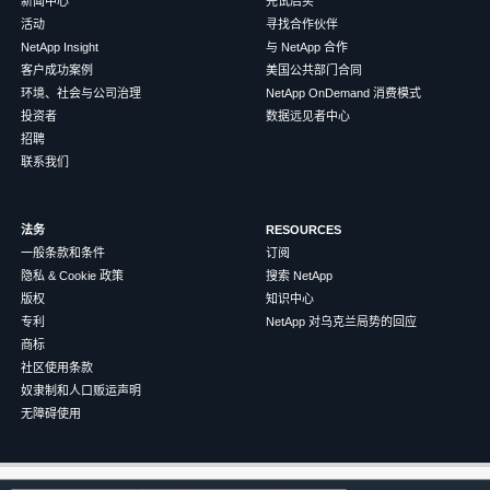
新闻中心
先试后买
活动
寻找合作伙伴
NetApp Insight
与 NetApp 合作
客户成功案例
美国公共部门合同
环境、社会与公司治理
NetApp OnDemand 消费模式
投资者
数据远见者中心
招聘
联系我们
法务
RESOURCES
一般条款和条件
订阅
隐私 & Cookie 政策
搜索 NetApp
版权
知识中心
专利
NetApp 对乌克兰局势的回应
商标
社区使用条款
奴隶制和人口贩运声明
无障碍使用