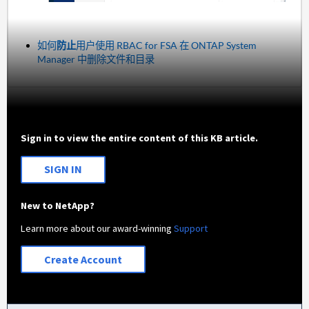
如何
防止
用户使用 RBAC for FSA 在 ONTAP System
Manager 中删除文件和目录
Sign in to view the entire content of this KB article.
SIGN IN
New to NetApp?
Learn more about our award-winning
Support
Create Account