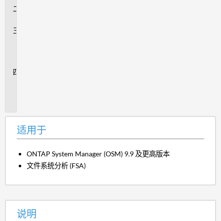
说
明
操
作
步
骤
追
加
信
息
适用于
ONTAP System Manager (OSM) 9.9 及更高版本
文件系统分析 (FSA)
说明