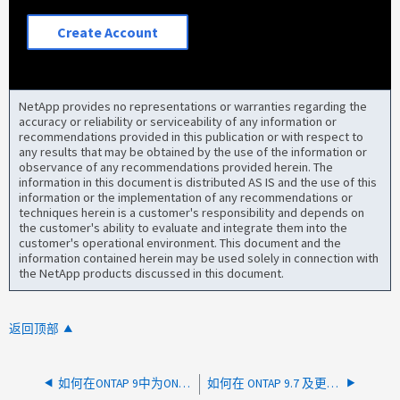
Create Account
NetApp provides no representations or warranties regarding the
accuracy or reliability or serviceability of any information or
recommendations provided in this publication or with respect to
any results that may be obtained by the use of the information or
observance of any recommendations provided herein. The
information in this document is distributed AS IS and the use of this
information or the implementation of any recommendations or
techniques herein is a customer's responsibility and depends on
the customer's ability to evaluate and integrate them into the
customer's operational environment. This document and the
information contained herein may be used solely in connection with
the NetApp products discussed in this document.
返回顶部
如何在ONTAP 9中为ONTAP系统管理器创建自定义角色和用户
如何在 ONTAP 9.7 及更高版本中为 ONTAP System Manager 创建自定义角色和用户