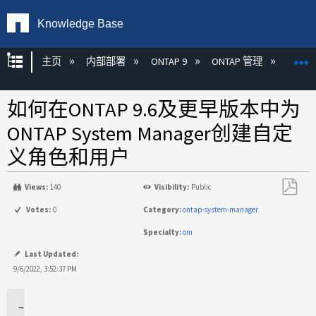
Knowledge Base
扩展/隐缩全局层次
主页
内部部署
ONTAP 9
ONTAP 管理
Syste
如何在ONTAP 9.6及更早版本中为
ONTAP System Manager创建自定
义角色和用户
Views:
140
Visibility:
Public
另
Votes:
0
Category:
ontap-system-manager
存
Specialty:
om
为
PDF
Last Updated:
9/6/2022, 3:52:37 PM
适