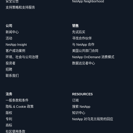
安全公告
NetApp Neighborhood
支持策略和支持服务
公司
销售
新闻中心
先试后买
活动
寻找合作伙伴
NetApp Insight
与 NetApp 合作
客户成功案例
美国公共部门合同
环境、社会与公司治理
NetApp OnDemand 消费模式
投资者
数据远见者中心
招聘
联系我们
法务
RESOURCES
一般条款和条件
订阅
隐私 & Cookie 政策
搜索 NetApp
版权
知识中心
专利
NetApp 对乌克兰局势的回应
商标
社区使用条款