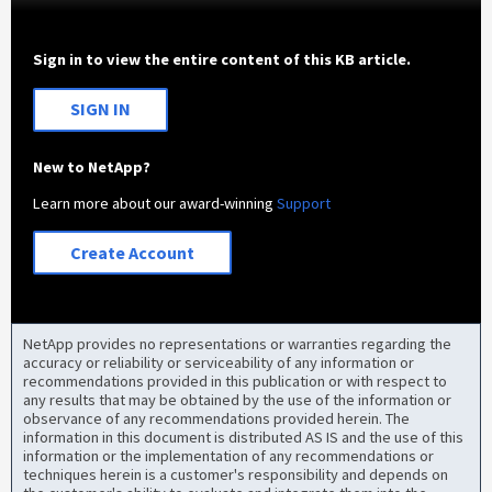
Sign in to view the entire content of this KB article.
SIGN IN
New to NetApp?
Learn more about our award-winning
Support
Create Account
NetApp provides no representations or warranties regarding the
accuracy or reliability or serviceability of any information or
recommendations provided in this publication or with respect to
any results that may be obtained by the use of the information or
observance of any recommendations provided herein. The
information in this document is distributed AS IS and the use of this
information or the implementation of any recommendations or
techniques herein is a customer's responsibility and depends on