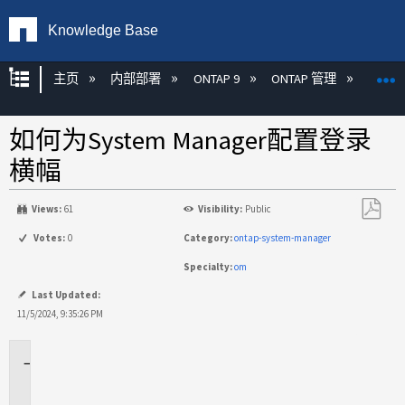
Knowledge Base
扩展/隐缩全局层次
主页
内部部署
ONTAP 9
ONTAP 管理
Syste
如何为System Manager配置登录
横幅
Views:
61
Visibility:
Public
另
Votes:
0
Category:
ontap-system-manager
存
Specialty:
om
为
PDF
Last Updated:
11/5/2024, 9:35:26 PM
适
用
场