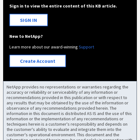
Sign in to view the entire content of this KB article.
SIGN IN
New to NetApp?
Learn more about our award-winning
Support
Create Account
NetApp provides no representations or warranties regarding the
accuracy or reliability or serviceability of any information or
recommendations provided in this publication or with respect to
any results that may be obtained by the use of the information or
observance of any recommendations provided herein. The
information in this document is distributed AS IS and the use of this
information or the implementation of any recommendations or
techniques herein is a customer's responsibility and depends on
the customer's ability to evaluate and integrate them into the
customer's operational environment. This document and the