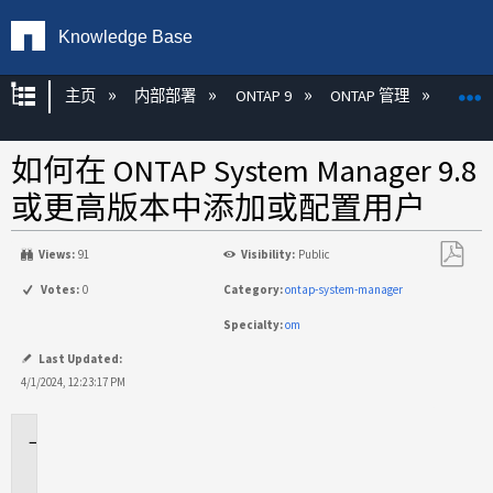
Knowledge Base
扩展/隐缩全局层次
主页
内部部署
ONTAP 9
ONTAP 管理
Syste
如何在 ONTAP System Manager 9.8
或更高版本中添加或配置用户
Views:
91
Visibility:
Public
另
Votes:
0
Category:
ontap-system-manager
存
Specialty:
om
为
PDF
Last Updated:
4/1/2024, 12:23:17 PM
适
用
场