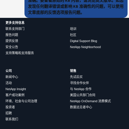
准确。要查看原始的 KB 内容，请浏览英文版本。如您
发现任何翻译错误或影响 KB 准确性的问题，可以使用
文章底部的反馈选项报告问题。
更多支持信息
联系支持部门
培训
报告问题
社区
提供反馈
Digital Support Blog
安全公告
NetApp Neighborhood
支持策略和支持服务
公司
销售
新闻中心
先试后买
活动
寻找合作伙伴
NetApp Insight
与 NetApp 合作
客户成功案例
美国公共部门合同
环境、社会与公司治理
NetApp OnDemand 消费模式
投资者
数据远见者中心
招聘
联系我们