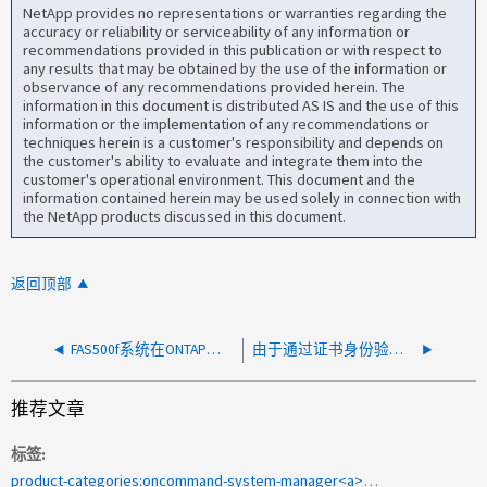
NetApp provides no representations or warranties regarding the
accuracy or reliability or serviceability of any information or
recommendations provided in this publication or with respect to
any results that may be obtained by the use of the information or
observance of any recommendations provided herein. The
information in this document is distributed AS IS and the use of this
information or the implementation of any recommendations or
techniques herein is a customer's responsibility and depends on
the customer's ability to evaluate and integrate them into the
customer's operational environment. This document and the
information contained herein may be used solely in connection with
the NetApp products discussed in this document.
返回顶部
FAS500f系统在ONTAP系统管理器上显示闪电符号
由于通过证书身份验证类型拒绝访问、无法在OSM中登录
推荐文章
标签
product-categories:oncommand-system-manager<a>用于</a><a>翻译</a><a>的2009-162166 </a>