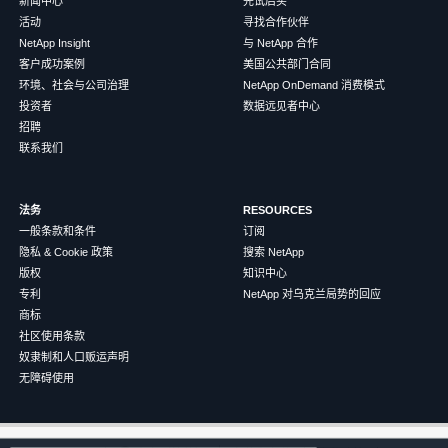
新闻中心
先试后买
活动
寻找合作伙伴
NetApp Insight
与 NetApp 合作
客户成功案例
美国公共部门合同
环境、社会与公司治理
NetApp OnDemand 消费模式
投资者
数据远见者中心
招聘
联系我们
法务
RESOURCES
一般条款和条件
订阅
隐私 & Cookie 政策
搜索 NetApp
版权
知识中心
专利
NetApp 对乌克兰局势的回应
商标
社区使用条款
奴隶制和人口贩运声明
无障碍使用