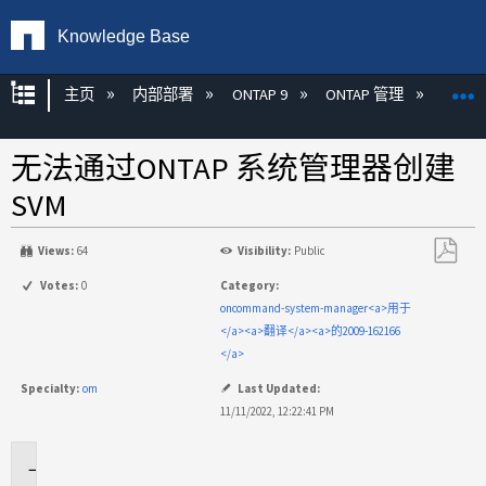
Knowledge Base
扩展/隐缩全局层次
主页
内部部署
ONTAP 9
ONTAP 管理
Syste
无法通过ONTAP 系统管理器创建
SVM
Views:
64
Visibility:
Public
另
Votes:
0
Category:
存
oncommand-system-manager<a>用于
为
</a><a>翻译</a><a>的2009-162166
PDF
</a>
Specialty:
om
Last Updated:
11/11/2022, 12:22:41 PM
适