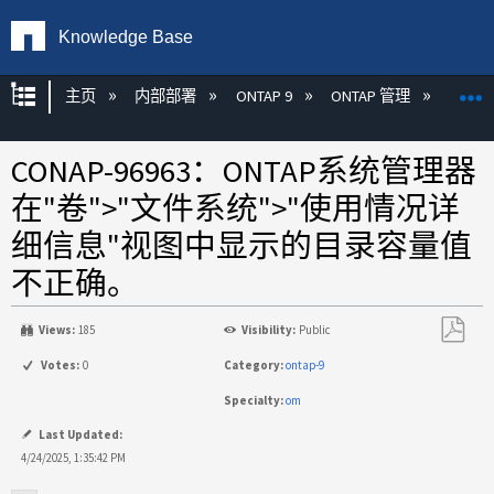
Knowledge Base
扩展/隐缩全局层次
主页
内部部署
ONTAP 9
ONTAP 管理
Syste
CONAP-96963：ONTAP系统管理器
在"卷">"文件系统">"使用情况详
细信息"视图中显示的目录容量值
不正确。
Views:
185
Visibility:
Public
另
Votes:
0
Category:
ontap-9
存
Specialty:
om
为
PDF
Last Updated:
4/24/2025, 1:35:42 PM