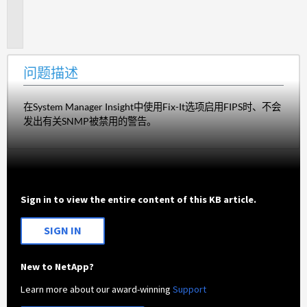
题
描
述
问题描述
在System Manager Insight中使用Fix-It选项启用FIPS时、不会
发出有关SNMP被禁用的警告。
Sign in to view the entire content of this KB article.
SIGN IN
New to NetApp?
Learn more about our award-winning
Support