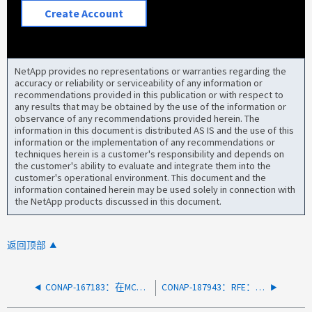
Create Account
NetApp provides no representations or warranties regarding the
accuracy or reliability or serviceability of any information or
recommendations provided in this publication or with respect to
any results that may be obtained by the use of the information or
observance of any recommendations provided herein. The
information in this document is distributed AS IS and the use of this
information or the implementation of any recommendations or
techniques herein is a customer's responsibility and depends on
the customer's ability to evaluate and integrate them into the
customer's operational environment. This document and the
information contained herein may be used solely in connection with
the NetApp products discussed in this document.
返回顶部
CONAP-167183：在MCC设置中、使用更多选项创建NVMe命名空间失败
CONAP-187943：RFE：向卷删除对话框添加注释、以提高对所调用容量的逻辑认知度