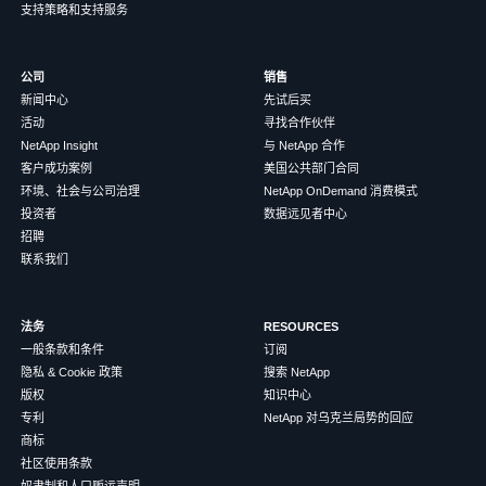
支持策略和支持服务
公司
销售
新闻中心
先试后买
活动
寻找合作伙伴
NetApp Insight
与 NetApp 合作
客户成功案例
美国公共部门合同
环境、社会与公司治理
NetApp OnDemand 消费模式
投资者
数据远见者中心
招聘
联系我们
法务
RESOURCES
一般条款和条件
订阅
隐私 & Cookie 政策
搜索 NetApp
版权
知识中心
专利
NetApp 对乌克兰局势的回应
商标
社区使用条款
奴隶制和人口贩运声明