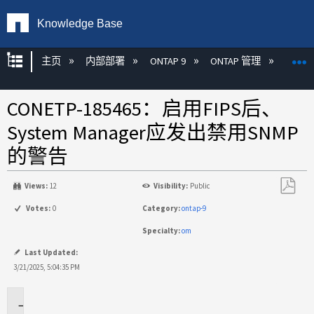
Knowledge Base
扩展/隐缩全局层次
主页
内部部署
ONTAP 9
ONTAP 管理
Syste
CONETP-185465：启用FIPS后、
System Manager应发出禁用SNMP
的警告
Views:
12
Visibility:
Public
另
Votes:
0
Category:
ontap-9
存
Specialty:
om
为
PDF
Last Updated:
3/21/2025, 5:04:35 PM
问