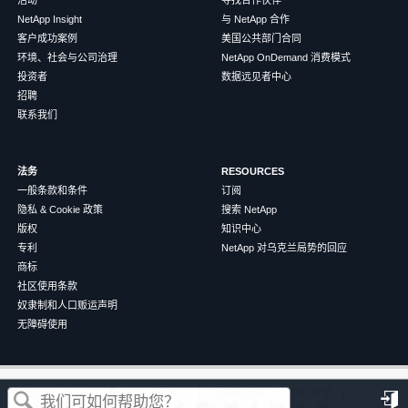
NetApp Insight
与 NetApp 合作
客户成功案例
美国公共部门合同
环境、社会与公司治理
NetApp OnDemand 消费模式
投资者
数据远见者中心
招聘
联系我们
法务
RESOURCES
一般条款和条件
订阅
隐私 & Cookie 政策
搜索 NetApp
版权
知识中心
专利
NetApp 对乌克兰局势的回应
商标
社区使用条款
奴隶制和人口贩运声明
无障碍使用
这篇文章对您有帮助吗？
©
2026
NetApp
中文（简体）
条款和条件
隐私政策
Cookie 政策
Cookie 设置