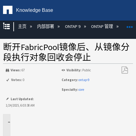
Knowledge Base
扩展/隐缩全局层次
主页
内部部署
ONTAP 9
ONTAP 管理
Fabric
断开FabricPool镜像后、从镜像分
段执行对象回收会停止
Views:
67
Visibility:
Public
另
Votes:
0
Category:
ontap-9
存
Specialty:
core
为
PDF
Last Updated:
1/24/2025, 6:03:38 AM
适
用
场