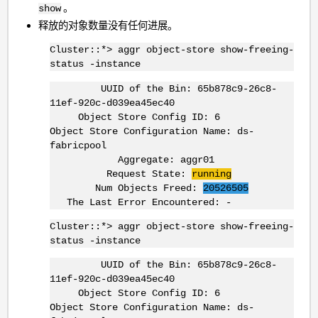
。
show
释放的对象数量没有任何进展。
Cluster::*> aggr object-store show-freeing-
status -instance
UUID of the Bin: 65b878c9-26c8-
11ef-920c-d039ea45ec40
Object Store Config ID: 6
Object Store Configuration Name: ds-
fabricpool
Aggregate: aggr01
Request State:
running
Num Objects Freed:
20526505
The Last Error Encountered: -
Cluster::*> aggr object-store show-freeing-
status -instance
UUID of the Bin: 65b878c9-26c8-
11ef-920c-d039ea45ec40
Object Store Config ID: 6
Object Store Configuration Name: ds-