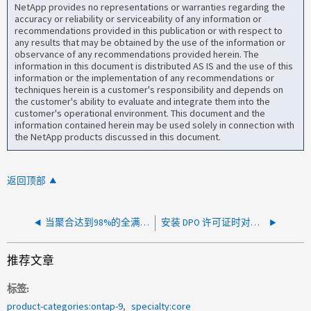
NetApp provides no representations or warranties regarding the
accuracy or reliability or serviceability of any information or
recommendations provided in this publication or with respect to
any results that may be obtained by the use of the information or
observance of any recommendations provided herein. The
information in this document is distributed AS IS and the use of this
information or the implementation of any recommendations or
techniques herein is a customer's responsibility and depends on
the customer's ability to evaluate and integrate them into the
customer's operational environment. This document and the
information contained herein may be used solely in connection with
the NetApp products discussed in this document.
返回顶部
当聚合达到98%的全满度时、对象存储层中止
安装 DPO 许可证时对象存储附件失败
推荐文章
标签
product-categories:ontap-9
specialty:core