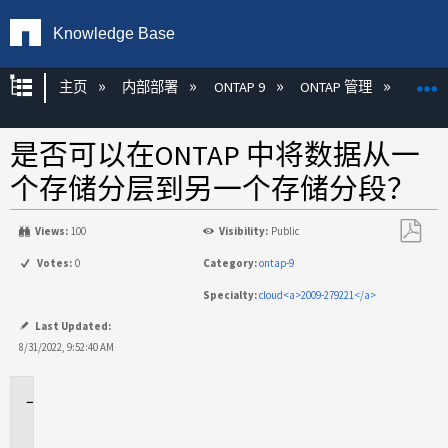
Knowledge Base
扩展/隐缩全局层次
主页
内部部署
ONTAP 9
ONTAP 管理
Fabric
是否可以在ONTAP 中将数据从一
个存储分层到另一个存储分段？
Views:
100
Visibility:
Public
另
Votes:
0
Category:
ontap-9
存
Specialty:
cloud<a>2009-279221</a>
为
PDF
Last Updated:
8/31/2022, 9:52:40 AM
适
用
场