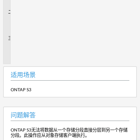
景
问
题
解
答
追
加
信
息
适用场景
ONTAP S3
问题解答
ONTAP S3无法将数据从一个存储分段直接分层到另一个存储
分段。此操作应从对象存储客户端执行。