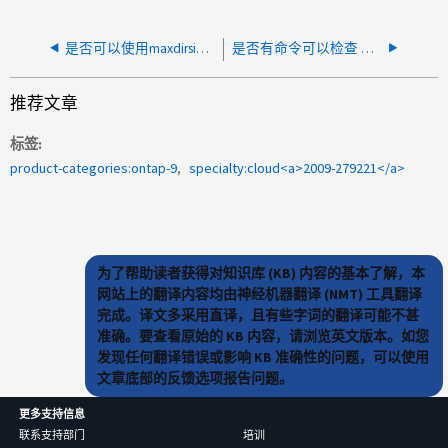
是否可以使用maxdirsize设置对文件夹设置容量限制
是否有命令可以检查 ONTAP 中每个根分区磁盘的数据、备用磁盘和奇偶校验磁盘
推荐文章
标签
product-categories:ontap-9
specialty:cloud<a>2009-279221</a>
为了帮助读者获得对知识库 (KB) 内容的基本了解，本
网站上的翻译内容均由神经机器翻译 (NMT) 工具翻译
完成。译文多采用直译，且有些字词的翻译可能不甚
准确。要查看原始的 KB 内容，请浏览英文版本。如您
发现任何翻译错误或影响 KB 准确性的问题，可以使用
文章底部的反馈选项报告问题。
更多支持信息
联系支持部门
培训