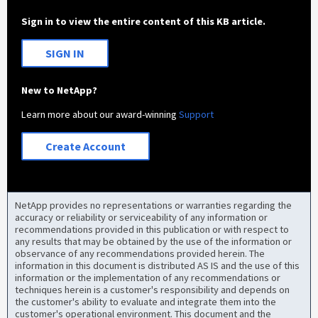
Sign in to view the entire content of this KB article.
SIGN IN
New to NetApp?
Learn more about our award-winning
Support
Create Account
NetApp provides no representations or warranties regarding the
accuracy or reliability or serviceability of any information or
recommendations provided in this publication or with respect to
any results that may be obtained by the use of the information or
observance of any recommendations provided herein. The
information in this document is distributed AS IS and the use of this
information or the implementation of any recommendations or
techniques herein is a customer's responsibility and depends on
the customer's ability to evaluate and integrate them into the
customer's operational environment. This document and the