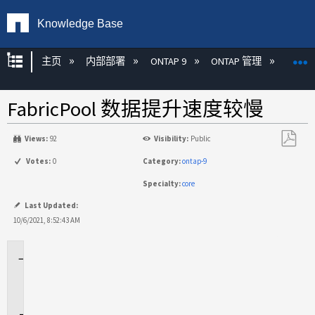
Knowledge Base
扩展/隐缩全局层次
主页
内部部署
ONTAP 9
ONTAP 管理
Fabric
FabricPool 数据提升速度较慢
Views:
92
Visibility:
Public
另
Votes:
0
Category:
ontap-9
存
Specialty:
core
为
PDF
Last Updated:
10/6/2021, 8:52:43 AM
适
用
场
景