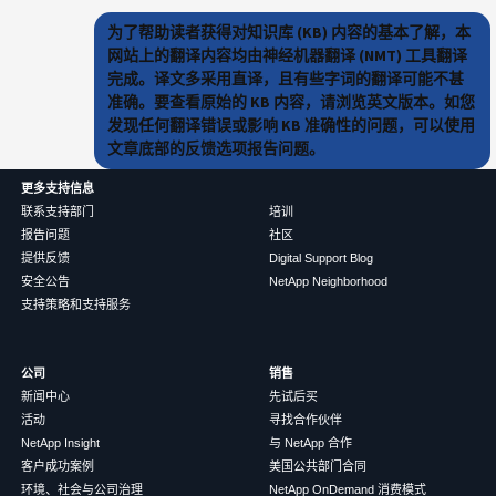
为了帮助读者获得对知识库 (KB) 内容的基本了解，本
网站上的翻译内容均由神经机器翻译 (NMT) 工具翻译
完成。译文多采用直译，且有些字词的翻译可能不甚
准确。要查看原始的 KB 内容，请浏览英文版本。如您
发现任何翻译错误或影响 KB 准确性的问题，可以使用
文章底部的反馈选项报告问题。
更多支持信息
联系支持部门
培训
报告问题
社区
提供反馈
Digital Support Blog
安全公告
NetApp Neighborhood
支持策略和支持服务
公司
销售
新闻中心
先试后买
活动
寻找合作伙伴
NetApp Insight
与 NetApp 合作
客户成功案例
美国公共部门合同
环境、社会与公司治理
NetApp OnDemand 消费模式