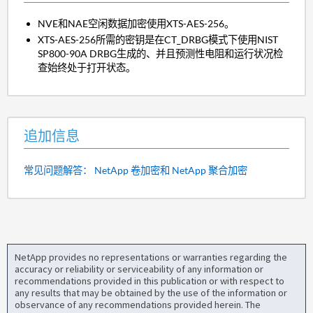
NVE和NAE空闲数据加密使用XTS-AES-256。
XTS-AES-256所需的密钥是在CT_DRBG模式下使用NIST
SP800-90A DRBG生成的、并且预测性电阻和运行状况检
查始终处于打开状态。
追加信息
常见问题解答： NetApp 卷加密和 NetApp 聚合加密
NetApp provides no representations or warranties regarding the
accuracy or reliability or serviceability of any information or
recommendations provided in this publication or with respect to
any results that may be obtained by the use of the information or
observance of any recommendations provided herein. The