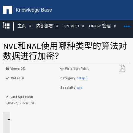
Knowledge Base
扩展/隐缩全局层次
主页
内部部署
ONTAP 9
ONTAP 管理
加密
NVE和NAE使用哪种类型的算法对
数据进行加密？
Views:
262
Visibility:
Public
另
Votes:
0
Category:
ontap-9
存
Specialty:
core
为
PDF
Last Updated:
9/8/2022, 12:22:46 PM
适
用
场