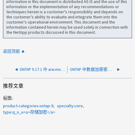
information in this document is distributed AS IS and the use of this
information or the implementation of any recommendations or
techniques herein is a customer's responsibility and depends on
the customer's ability to evaluate and integrate them into the
customer's operational environment. This document and the
information contained herein may be used solely in connection with
the NetApp products discussed in this document.
返回顶部
ONTAP 9.17.1 中 arw.medium.encryption.percentage.threshold 选项的目的是什么？
ONTAP 中数据加密密钥和密钥加密密钥使用哪种类型的加密密钥
推荐文章
标签
product-categories:ontap-9
specialty:core
type:q_n_a<a>存储加密</a>