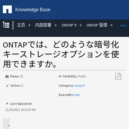
Knowledge Base
扩展/隐缩全局层次
主页
内部部署
ONTAP 9
ONTAP 管理
加密
ONTAPでは、どのような暗号化
キーストレージオプションを使
用できますか。
Views:
81
Visibility:
Public
另
Votes:
0
Category:
ontap-9
存
Specialty:
core
为
PDF
Last Updated:
12/29/2023, 10:53:07 AM
環