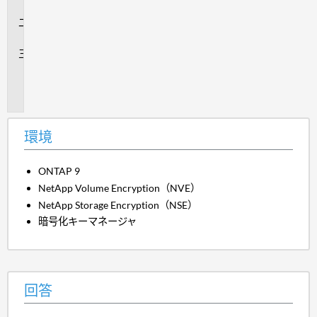
境
回
答
追
加
情
報
環境
ONTAP 9
NetApp Volume Encryption（NVE）
NetApp Storage Encryption（NSE）
暗号化キーマネージャ
回答