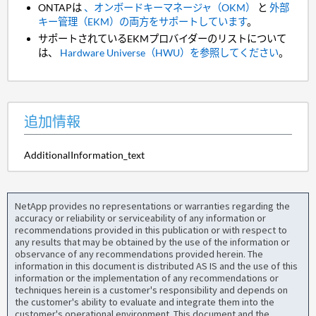
ONTAPは
、オンボードキーマネージャ（OKM）
と
外部
キー管理（EKM）の両方をサポートしています
。
サポートされているEKMプロバイダーのリストについて
は、
Hardware Universe（HWU）を参照してください
。
追加情報
AdditionalInformation_text
NetApp provides no representations or warranties regarding the
accuracy or reliability or serviceability of any information or
recommendations provided in this publication or with respect to
any results that may be obtained by the use of the information or
observance of any recommendations provided herein. The
information in this document is distributed AS IS and the use of this
information or the implementation of any recommendations or
techniques herein is a customer's responsibility and depends on
the customer's ability to evaluate and integrate them into the
customer's operational environment. This document and the